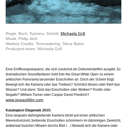
Regie, Buch, Kamera, Schnitt:
Michaela Grill
Musik: Philip Jeck
Weitere Credits: Tonmastering: Steve Bates
Produzent:innen: Michaela Grill
Eine Eröffnungssequenz, die sich zunächst als Dokumentarfilm ausgibt: Zu
dramatischen Soundfanfaren hebt
Into the Great White Open
zu einem
arktischen Panorama tanzender Eisschollen an. Doch der Schein trügt:
Bewegt sich die Kamera oder das Treibeis? Schmilzt dieses oder friert das
Wasser? Und dann: Sind das Eisschollen oder Wolken? Positiv oder
Negativ? William Turner oder Caspar David Friedrich?
www.sixpackfilm.com
Katalogtext Diagonale 2015:
Eine langsam dahingleitende Kamera blickt auf einen arktischen
Meereshorizont, treibende Eisschollen schimmern im dämmrigen Zwielicht,
aufgeregt huschen Möwen durchs Bild (…) Bewegt sich die Kamera oder