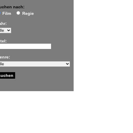
uchen nach:
Film
Regie
ahr:
tel:
enre: