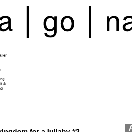
ailer
n
ung
it &
ng
ingdom for a lullaby #2