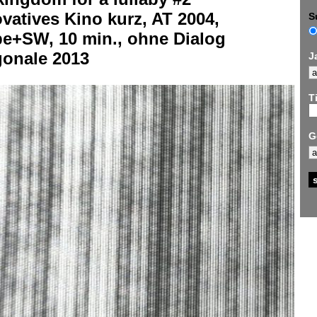
vatives Kino kurz, AT 2004,
S
be+SW, 10 min., ohne Dialog
gonale 2013
J
Ti
G