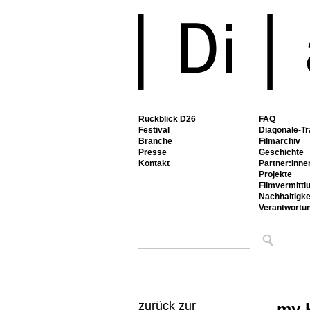
Rückblick D26
FAQ
Festival
Diagonale-Tr
Branche
Filmarchiv
Presse
Geschichte
Kontakt
Partner:inne
Projekte
Filmvermittl
Nachhaltigke
Verantwortu
zurück zur
my k