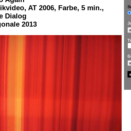
kvideo, AT 2006, Farbe, 5 min.,
S
e Dialog
gonale 2013
J
Ti
G