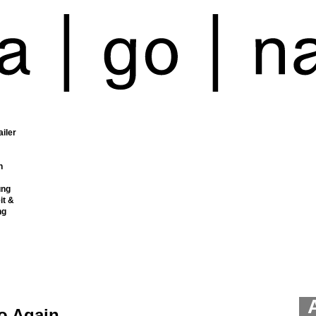
ailer
n
ung
it &
ng
o Again