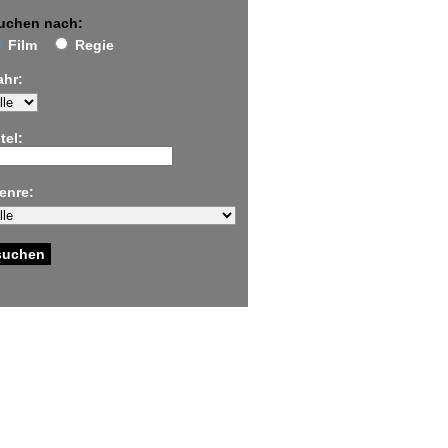
uchen nach:
Film
Regie
ahr:
tel:
enre: