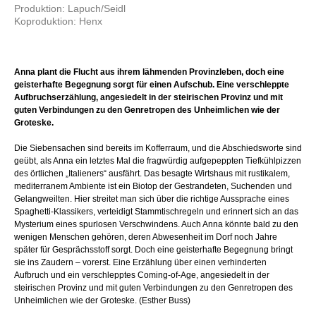
Produktion: Lapuch/Seidl
Koproduktion: Henx
Anna plant die Flucht aus ihrem lähmenden Provinzleben, doch eine
geisterhafte Begegnung sorgt für einen Aufschub. Eine verschleppte
Aufbruchserzählung, angesiedelt in der steirischen Provinz und mit
guten Verbindungen zu den Genretropen des Unheimlichen wie der
Groteske.
Die Siebensachen sind bereits im Kofferraum, und die Abschiedsworte sind
geübt, als Anna ein letztes Mal die fragwürdig aufgepeppten Tiefkühlpizzen
des örtlichen „Italieners“ ausfährt. Das besagte Wirtshaus mit rustikalem,
mediterranem Ambiente ist ein Biotop der Gestrandeten, Suchenden und
Gelangweilten. Hier streitet man sich über die richtige Aussprache eines
Spaghetti-Klassikers, verteidigt Stammtischregeln und erinnert sich an das
Mysterium eines spurlosen Verschwindens. Auch Anna könnte bald zu den
wenigen Menschen gehören, deren Abwesenheit im Dorf noch Jahre
später für Gesprächsstoff sorgt. Doch eine geisterhafte Begegnung bringt
sie ins Zaudern – vorerst. Eine Erzählung über einen verhinderten
Aufbruch und ein verschlepptes Coming-of-Age, angesiedelt in der
steirischen Provinz und mit guten Verbindungen zu den Genretropen des
Unheimlichen wie der Groteske. (Esther Buss)