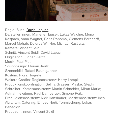
Regie, Buch:
David Lapuch
Darsteller:innen: Marlene Hauser, Lukas Walcher, Mona
Kospach, Anna Wagner, Faris Rahoma, Clemens Berndorff,
Marcel Mohab, Dolores Winkler, Michael Rast u.a.
Kamera: Vincent Seidl
Schnitt: Vincent Seidl, David Lapuch
Originalton: Florian Jaritz
Musik: Paul Plut
Sounddesign: Florian Jaritz
Szenenbild: Rafael Baumgartner
Kostüm: Flora Hogrefe
Weitere Credits: Regieassistenz: Harry Lampl;
Produktionskoordination: Selina Grasser; Maske: Stephi
Schreiber; Kameraassistenz: Martin Schneider, Miran Maric;
Aufnahmeleitung: Paul Bamberger, Simone Poik;
Produktionsassistenz: Nick Hansbauer; Maskenassistenz: Ines
Abraham; Catering: Emese Horti; Tonmischung: Lukas
Benedicic
Produzent:innen: Vincent Seidl