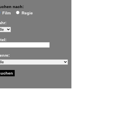
uchen nach:
Film
Regie
ahr:
tel:
enre: