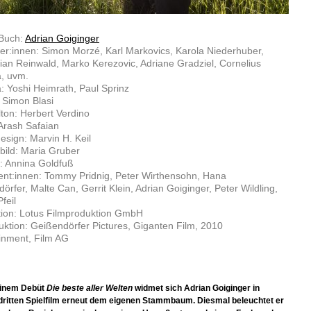
 Buch:
Adrian Goiginger
ler:innen: Simon Morzé, Karl Markovics, Karola Niederhuber,
ian Reinwald, Marko Kerezovic, Adriane Gradziel, Cornelius
, uvm.
 Yoshi Heimrath, Paul Sprinz
: Simon Blasi
lton: Herbert Verdino
Arash Safaian
sign: Marvin H. Keil
ild: Maria Gruber
: Annina Goldfuß
nt:innen: Tommy Pridnig, Peter Wirthensohn, Hana
örfer, Malte Can, Gerrit Klein, Adrian Goiginger, Peter Wildling,
feil
tion: Lotus Filmproduktion GmbH
ktion: Geißendörfer Pictures, Giganten Film, 2010
inment, Film AG
inem Debüt
Die beste aller Welten
widmet sich Adrian Goiginger in
dritten Spielfilm erneut dem eigenen Stammbaum. Diesmal beleuchtet er