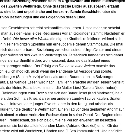
derbare Beziehung zwischen seinem Urgroßvater und einem Fuchswelpen
des Zweiten Weltkriegs. Ohne drastische Bilder auszusparen, erzählt
hs
eine betont unpolitische und herzzerreißende Geschichte über die
z von Beziehungen und die Folgen von deren Ende.
en Geschichten schreibt bekanntlich das Leben. Umso mehr, so scheint
 man aus der Familie des Regisseurs Adrian Goiginger stammt. Nachdem er
em Debüt
Die beste aller Welten
die eigene Kindheit reflektierte, widmet sich
r in seinem dritten Spielfilm nun erneut dem eigenen Stammbaum. Diesmal
 sich der sonderbaren Beziehung zwischen seinem Urgroßvater und einem
pen während des Zweiten Weltkriegs an. Tatsächlich handelt es sich dabei
ngers erste Spielfilmidee, wohl wissend, dass sie das Budget eines
en sprengen würde. Der Erfolg von
Die beste aller Welten
machte das
schließlich möglich, auch wenn die Pandemie für Verzögerung sorgte.
reitberger (Simon Morzé) wächst als armer Bauernsohn im Salzburger
auf. Das wenige Essen wird nach Familienhierarchie auf den Tellern verteilt:
als der kleine Franz bekommt nur die Mutter Liesl (Karola Niederhuber).
 Rationierungen zum Trotz sieht sich der Bauer Josef (Karl Markovics) bald
n, den Sohn als Knecht an einen anderen Landwirt zu verkaufen. Später
nz als introvertierter junger Erwachsener in den Krieg und arbeitet als
kurier für die deutsche Wehrmacht. Einen Tag vor dem geplanten Angriff auf
ch nimmt er einen verletzten Fuchswelpen in seine Obhut. Der Beginn einer
ren Freundschaft, die sich bald um eine Person erweitert. Im besetzten
ommen sie bei der alleinlebenden Marie (Adriane Gradziel) unter. Ob der
rriere wird mit Wortfetzen, Händen und Füßen kommuniziert. Und natürlich