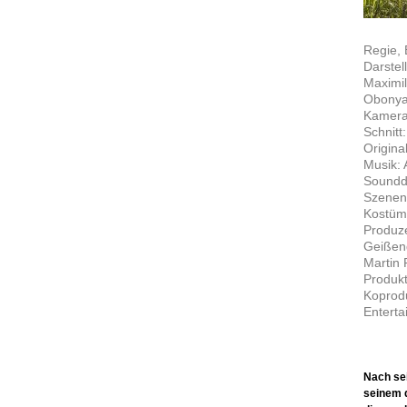
Regie,
Darstel
Maximil
Obonya
Kamera:
Schnitt
Origina
Musik: 
Soundde
Szenenb
Kostüm
Produze
Geißend
Martin P
Produk
Koprodu
Enterta
Nach se
seinem 