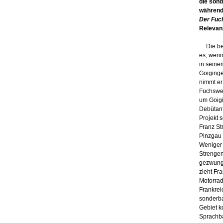
die son
während 
Der Fuc
Relevan
Die best
es, wenn
in sein
Goiginge
nimmt er
Fuchswel
um Goigi
Debütant
Projekt 
Franz St
Pinzgau 
Weniger 
Strengen
gezwunge
zieht Fra
Motorrad
Frankrei
sonderba
Gebiet k
Sprachba