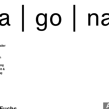
ailer
n
ung
it &
ng
 Fuchs