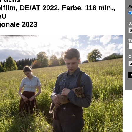
lfilm, DE/AT 2022, Farbe, 118 min.,
S
eU
gonale 2023
J
Ti
G