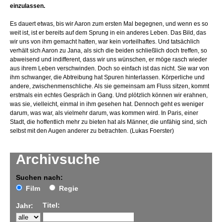
einzulassen.
Es dauert etwas, bis wir Aaron zum ersten Mal begegnen, und wenn es so
weit ist, ist er bereits auf dem Sprung in ein anderes Leben. Das Bild, das
wir uns von ihm gemacht hatten, war kein vorteilhaftes. Und tatsächlich
verhält sich Aaron zu Jana, als sich die beiden schließlich doch treffen, so
abweisend und indifferent, dass wir uns wünschen, er möge rasch wieder
aus ihrem Leben verschwinden. Doch so einfach ist das nicht. Sie war von
ihm schwanger, die Abtreibung hat Spuren hinterlassen. Körperliche und
andere, zwischenmenschliche. Als sie gemeinsam am Fluss sitzen, kommt
erstmals ein echtes Gespräch in Gang. Und plötzlich können wir erahnen,
was sie, vielleicht, einmal in ihm gesehen hat. Dennoch geht es weniger
darum, was war, als vielmehr darum, was kommen wird. In Paris, einer
Stadt, die hoffentlich mehr zu bieten hat als Männer, die unfähig sind, sich
selbst mit den Augen anderer zu betrachten. (Lukas Foerster)
Archivsuche
Suchen nach:
Film
Regie
Titel:
Jahr: