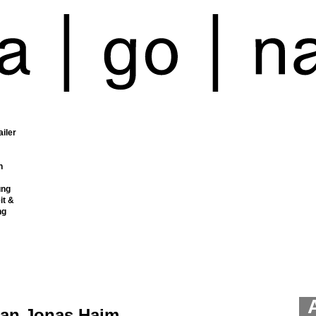
ailer
n
ung
it &
ng
ian Jonas Haim