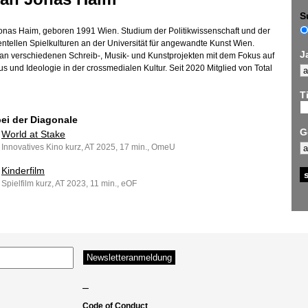
S
onas Haim, geboren 1991 Wien. Studium der Politikwissenschaft und der
ntellen Spielkulturen an der Universität für angewandte Kunst Wien.
J
t an verschiedenen Schreib-, Musik- und Kunstprojekten mit dem Fokus auf
s und Ideologie in der crossmedialen Kultur. Seit 2020 Mitglied von Total
Ti
bei der Diagonale
G
World at Stake
Innovatives Kino kurz, AT 2025, 17 min., OmeU
Kinderfilm
Spielfilm kurz, AT 2023, 11 min., eOF
–
Code of Conduct