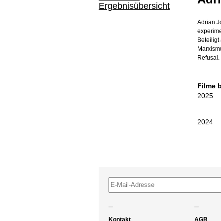
Ergebnisübersicht
Adrian J
experime
Beteilig
Marxismu
Refusal.
Filme 
2025
2024
–
–
Kontakt
AGB