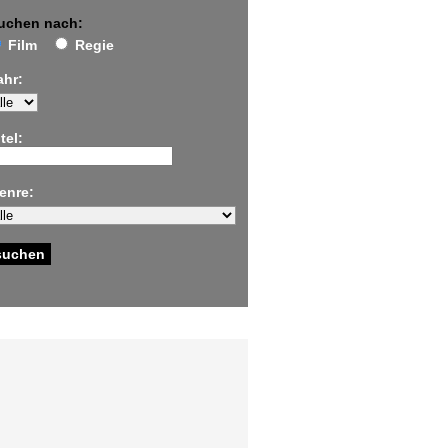
uchen nach:
Film
Regie
ahr:
tel:
enre: