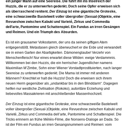
ein junger Mann auf eine Seereise. Die führt ihn ins Inselreich der
Huzzis, die er zu unterwerfen gedenkt. Doch seine Opfer erweisen sich
als überraschend renitent.
Der Einzug
ist eine gigantische Groteske,
eine schwarzweiße Bastelwelt voller übergroßer (Sexual-)Objekte, eine
Revueshow zwischen Kabuki und Varieté, Zirkus und Commedia
dell’arte, Pantomime und Schattenspiel. Ein Fundus an irren Gesängen
und Reimen. Und ein Triumph des Absurden.
Es ist ein grausamer Volksstamm, der uns da seinen giftigen Atem
entgegenstößt. Metastasen gleich überwuchert er die Erde und verwandelt
sie in einen Garten der Abartigkeiten. Dämonenglaube! Verzehr von
Menschenfleisch! Nur eines erwartet diese Wilden: ewige Verdammnis.
Willkommen bei den Huzzis, die ein herrischer Jugendlicher namens
Maximilian M’Zimbe, Sohn einer Wiener Vorstadtprostituierten, nach langer
Seereise zu unterwerfen gedenkt. Die Mama ist immer mit anderen
Männern? Knechtet er halt die Huzzis! Doch die erweisen sich ihrem
neuen Herrn gegenüber als „undankbar bis in den Blinddarm“. Dagegen
helfen nur westliche Zivilisation (Rokoko), autoritäre Erziehung und
liebevolles Massakrieren mit anschließender Massenhochzeit.
Der Einzug
ist eine gigantische Groteske, eine schwarzweiße Bastelwelt
voller übergroßer (Sexual-)Objekte, eine Revueshow zwischen Kabuki und
Varieté, Zirkus und Commedia dell’arte, Pantomime und Schattenspiel. Die
Tricks erinnern an frühe Méliès-Filme, die Nonsens-Dialoge an Dada. So
ist der Film ein Fundus an irren Gesangsnummern und Reimen: vom