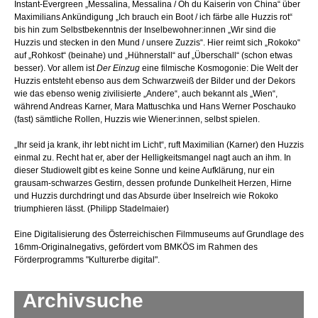
Instant-Evergreen „Messalina, Messalina / Oh du Kaiserin von China“ über
Maximilians Ankündigung „Ich brauch ein Boot / ich färbe alle Huzzis rot“
bis hin zum Selbstbekenntnis der Inselbewohner:innen „Wir sind die
Huzzis und stecken in den Mund / unsere Zuzzis“. Hier reimt sich „Rokoko“
auf „Rohkost“ (beinahe) und „Hühnerstall“ auf „Überschall“ (schon etwas
besser). Vor allem ist
Der Einzug
eine filmische Kosmogonie: Die Welt der
Huzzis entsteht ebenso aus dem Schwarzweiß der Bilder und der Dekors
wie das ebenso wenig zivilisierte „Andere“, auch bekannt als „Wien“,
während Andreas Karner, Mara Mattuschka und Hans Werner Poschauko
(fast) sämtliche Rollen, Huzzis wie Wiener:innen, selbst spielen.
„Ihr seid ja krank, ihr lebt nicht im Licht“, ruft Maximilian (Karner) den Huzzis
einmal zu. Recht hat er, aber der Helligkeitsmangel nagt auch an ihm. In
dieser Studiowelt gibt es keine Sonne und keine Aufklärung, nur ein
grausam-schwarzes Gestirn, dessen profunde Dunkelheit Herzen, Hirne
und Huzzis durchdringt und das Absurde über Inselreich wie Rokoko
triumphieren lässt. (Philipp Stadelmaier)
Eine Digitalisierung des Österreichischen Filmmuseums auf Grundlage des
16mm-Originalnegativs, gefördert vom BMKÖS im Rahmen des
Förderprogramms "Kulturerbe digital".
Archivsuche