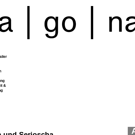
ailer
n
ung
it &
ng
a und Serjoscha