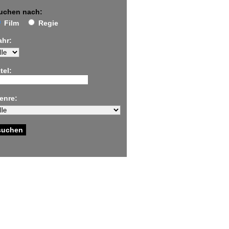
uchen nach:
Film
Regie
ahr:
tel:
enre: