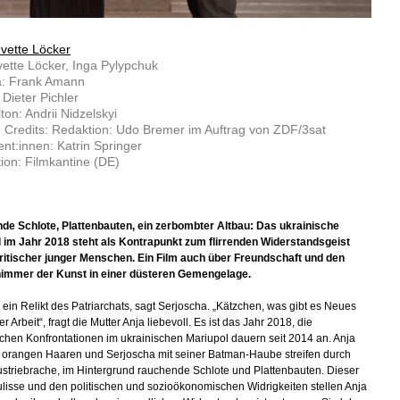
Ivette Löcker
vette Löcker, Inga Pylypchuk
: Frank Amann
 Dieter Pichler
ton: Andrii Nidzelskyi
 Credits: Redaktion: Udo Bremer im Auftrag von ZDF/3sat
nt:innen: Katrin Springer
ion: Filmkantine (DE)
e Schlote, Plattenbauten, ein zerbombter Altbau: Das ukrainische
 im Jahr 2018 steht als Kontrapunkt zum flirrenden Widerstandsgeist
ritischer junger Menschen. Ein Film auch über Freundschaft und den
himmer der Kunst in einer düsteren Gemengelage.
i ein Relikt des Patriarchats, sagt Serjoscha. „Kätzchen, was gibt es Neues
 Arbeit“, fragt die Mutter Anja liebevoll. Es ist das Jahr 2018, die
schen Konfrontationen im ukrainischen Mariupol dauern seit 2014 an. Anja
n orangen Haaren und Serjoscha mit seiner Batman-Haube streifen durch
ustriebrache, im Hintergrund rauchende Schlote und Plattenbauten. Dieser
Kulisse und den politischen und sozioökonomischen Widrigkeiten stellen Anja