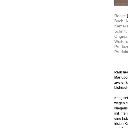
Regie:
Buch: I
Kamera
Schnitt:
Original
Weitere
Produze
Produkt
Rauchend
Mariupol
zweier k
Lichtsc
Krieg se
wegen der
kriegeri
mit ihre
eine Ind
tristen 