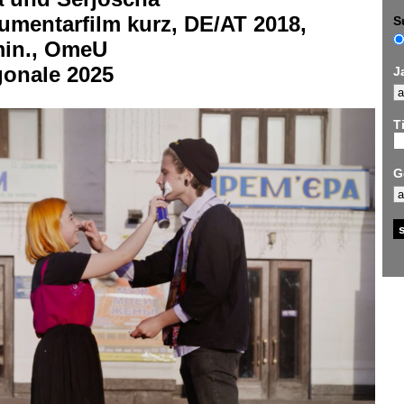
umentarfilm kurz, DE/AT 2018,
S
min., OmeU
gonale 2025
J
Ti
G