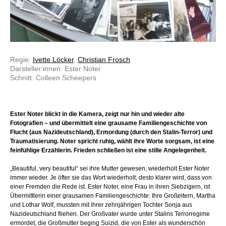
Regie:
Ivette Löcker
,
Christian Frosch
Darsteller:innen: Ester Noter
Schnitt: Colleen Scheepers
Ester Noter blickt in die Kamera, zeigt nur hin und wieder alte
Fotografien – und übermittelt eine grausame Familiengeschichte von
Flucht (aus Nazideutschland), Ermordung (durch den Stalin-Terror) und
Traumatisierung. Noter spricht ruhig, wählt ihre Worte sorgsam, ist eine
feinfühlige Erzählerin. Frieden schließen ist eine stille Angelegenheit.
„Beautiful, very beautiful“ sei ihre Mutter gewesen, wiederholt Ester Noter
immer wieder. Je öfter sie das Wort wiederholt, desto klarer wird, dass von
einer Fremden die Rede ist. Ester Noter, eine Frau in ihren Siebzigern, ist
Übermittlerin einer grausamen Familiengeschichte: Ihre Großeltern, Martha
und Lothar Wolf, mussten mit ihrer zehnjährigen Tochter Sonja aus
Nazideutschland fliehen. Der Großvater wurde unter Stalins Terrorregime
ermordet, die Großmutter beging Suizid, die von Ester als wunderschön