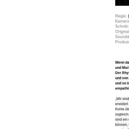
Regie:
Kamera
Schnitt
Origina
Soundd
Produze
Wenn das
und Mari
Der Rhy
und von 
und so i
empathis
„Wir sind
erwidert
Kohle üb
zugleich
sind ein
können, w