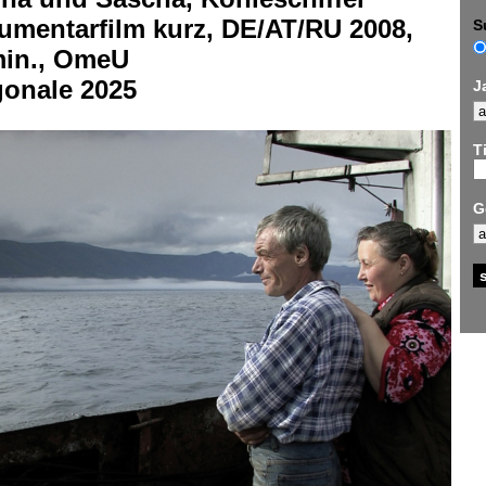
umentarfilm kurz, DE/AT/RU 2008,
S
min., OmeU
gonale 2025
J
Ti
G