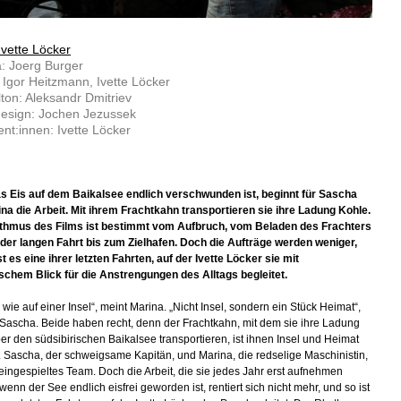
Ivette Löcker
: Joerg Burger
: Igor Heitzmann, Ivette Löcker
lton: Aleksandr Dmitriev
esign: Jochen Jezussek
nt:innen: Ivette Löcker
 Eis auf dem Baikalsee endlich verschwunden ist, beginnt für Sascha
na die Arbeit. Mit ihrem Frachtkahn transportieren sie ihre Ladung Kohle.
thmus des Films ist bestimmt vom Aufbruch, vom Beladen des Frachters
der langen Fahrt bis zum Zielhafen. Doch die Aufträge werden weniger,
st es eine ihrer letzten Fahrten, auf der Ivette Löcker sie mit
chem Blick für die Anstrengungen des Alltags begleitet.
 wie auf einer Insel“, meint Marina. „Nicht Insel, sondern ein Stück Heimat“,
 Sascha. Beide haben recht, denn der Frachtkahn, mit dem sie ihre Ladung
er den südsibirischen Baikalsee transportieren, ist ihnen Insel und Heimat
. Sascha, der schweigsame Kapitän, und Marina, die redselige Maschinistin,
 eingespieltes Team. Doch die Arbeit, die sie jedes Jahr erst aufnehmen
enn der See endlich eisfrei geworden ist, rentiert sich nicht mehr, und so ist