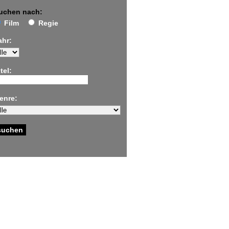
uchen nach:
Film
Regie
ahr:
tel:
enre: