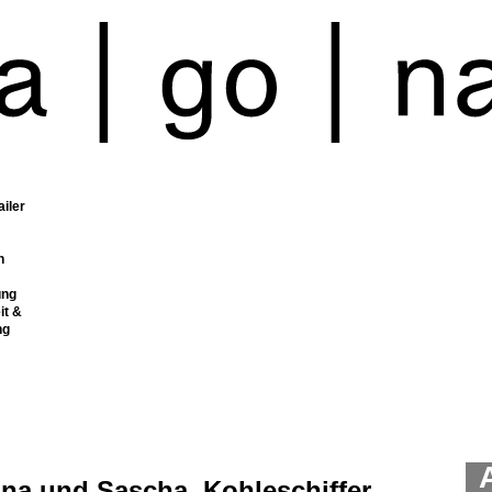
ailer
n
ung
it &
ng
ina und Sascha, Kohleschiffer