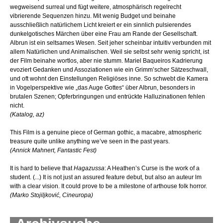
wegweisend surreal und fügt weitere, atmosphärisch regelrecht
vibrierende Sequenzen hinzu. Mit wenig Budget und beinahe
ausschließlich natürlichem Licht kreiert er ein sinnlich pulsierendes
dunkelgotisches Märchen über eine Frau am Rande der Gesellschaft.
Albrun ist ein seltsames Wesen. Seit jeher scheinbar intuitiv verbunden mit
allem Natürlichen und Animalischen. Weil sie selbst sehr wenig spricht, ist
der Film beinahe wortlos, aber nie stumm. Mariel Baqueiros Kadrierung
evoziert Gedanken und Assoziationen wie ein Grimm’scher Sätzeschwall,
und oft wohnt den Einstellungen Religiöses inne. So schwebt die Kamera
in Vogelperspektive wie „das Auge Gottes“ über Albrun, besonders in
brutalen Szenen; Opferbringungen und entrückte Halluzinationen fehlen
nicht.
(Katalog, az)
This Film is a genuine piece of German gothic, a macabre, atmospheric
treasure quite unlike anything we’ve seen in the past years.
(Annick Mahnert, Fantastic Fest)
It is hard to believe that
Hagazussa
: A Heathen’s Curse is the work of a
student. (...) It is not just an assured feature debut, but also an auteur lm
with a clear vision. It could prove to be a milestone of arthouse folk horror.
(Marko Stojiljković, Cineuropa)