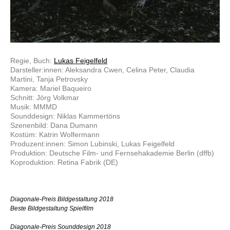
Regie, Buch:
Lukas Feigelfeld
Darsteller:innen: Aleksandra Cwen, Celina Peter, Claudia
Martini, Tanja Petrovsky
Kamera: Mariel Baqueiro
Schnitt: Jörg Volkmar
Musik: MMMD
Sounddesign: Niklas Kammertöns
Szenenbild: Dana Dumann
Kostüm: Katrin Wolfermann
Produzent:innen: Simon Lubinski, Lukas Feigelfeld
Produktion: Deutsche Film- und Fernsehakademie Berlin (dffb)
Koproduktion: Retina Fabrik (DE)
Diagonale-Preis Bildgestaltung 2018
Beste Bildgestaltung Spielfilm
Diagonale-Preis Sounddesign 2018