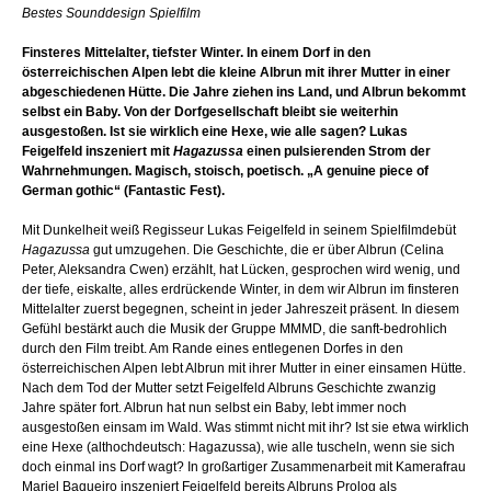
Bestes Sounddesign Spielfilm
Finsteres Mittelalter, tiefster Winter. In einem Dorf in den
österreichischen Alpen lebt die kleine Albrun mit ihrer Mutter in einer
abgeschiedenen Hütte. Die Jahre ziehen ins Land, und Albrun bekommt
selbst ein Baby. Von der Dorfgesellschaft bleibt sie weiterhin
ausgestoßen. Ist sie wirklich eine Hexe, wie alle sagen? Lukas
Feigelfeld inszeniert mit
Hagazussa
einen pulsierenden Strom der
Wahrnehmungen. Magisch, stoisch, poetisch. „A genuine piece of
German gothic“ (Fantastic Fest).
Mit Dunkelheit weiß Regisseur Lukas Feigelfeld in seinem Spielfilmdebüt
Hagazussa
gut umzugehen. Die Geschichte, die er über Albrun (Celina
Peter, Aleksandra Cwen) erzählt, hat Lücken, gesprochen wird wenig, und
der tiefe, eiskalte, alles erdrückende Winter, in dem wir Albrun im finsteren
Mittelalter zuerst begegnen, scheint in jeder Jahreszeit präsent. In diesem
Gefühl bestärkt auch die Musik der Gruppe MMMD, die sanft-bedrohlich
durch den Film treibt. Am Rande eines entlegenen Dorfes in den
österreichischen Alpen lebt Albrun mit ihrer Mutter in einer einsamen Hütte.
Nach dem Tod der Mutter setzt Feigelfeld Albruns Geschichte zwanzig
Jahre später fort. Albrun hat nun selbst ein Baby, lebt immer noch
ausgestoßen einsam im Wald. Was stimmt nicht mit ihr? Ist sie etwa wirklich
eine Hexe (althochdeutsch: Hagazussa), wie alle tuscheln, wenn sie sich
doch einmal ins Dorf wagt? In großartiger Zusammenarbeit mit Kamerafrau
Mariel Baqueiro inszeniert Feigelfeld bereits Albruns Prolog als