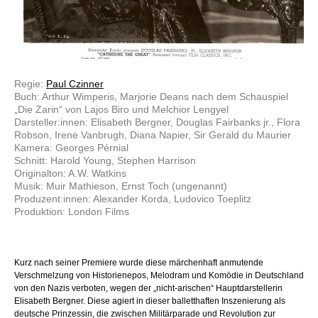
Regie:
Paul Czinner
Buch: Arthur Wimperis, Marjorie Deans nach dem Schauspiel
„Die Zarin“ von Lajos Biro und Melchior Lengyel
Darsteller:innen: Elisabeth Bergner, Douglas Fairbanks jr., Flora
Robson, Irene Vanbrugh, Diana Napier, Sir Gerald du Maurier
Kamera: Georges Pérnial
Schnitt: Harold Young, Stephen Harrison
Originalton: A.W. Watkins
Musik: Muir Mathieson, Ernst Toch (ungenannt)
Produzent:innen: Alexander Korda, Ludovico Toeplitz
Produktion: London Films
Kurz nach seiner Premiere wurde diese märchenhaft anmutende
Verschmelzung von Historienepos, Melodram und Komödie in Deutschland
von den Nazis verboten, wegen der „nicht-arischen“ Hauptdarstellerin
Elisabeth Bergner. Diese agiert in dieser balletthaften Inszenierung als
deutsche Prinzessin, die zwischen Militärparade und Revolution zur