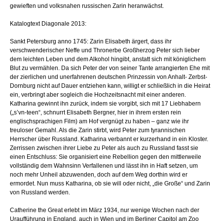
gewieften und volksnahen russischen Zarin heranwächst.
Katalogtext Diagonale 2013:
Sankt Petersburg anno 1745: Zarin Elisabeth ärgert, dass ihr
verschwenderischer Neffe und Thronerbe Großherzog Peter sich lieber
dem leichten Leben und dem Alkohol hingibt, anstatt sich mit königlichem
Blut zu vermählen. Da sich Peter der von seiner Tante arrangierten Ehe mit
der zierlichen und unerfahrenen deutschen Prinzessin von Anhalt- Zerbst-
Dornburg nicht auf Dauer entziehen kann, willigt er schließlich in die Heirat
ein, verbringt aber sogleich die Hochzeitsnacht mit einer anderen.
Katharina gewinnt ihn zurück, indem sie vorgibt, sich mit 17 Liebhabern
(„s’vn-teen“, schnurrt Elisabeth Bergner, hier in ihrem ersten rein
englischsprachigen Film) am Hof vergnügt zu haben – ganz wie ihr
treuloser Gemahl. Als die Zarin stirbt, wird Peter zum tyrannischen
Herrscher über Russland. Katharina verbannt er kurzerhand in ein Kloster.
Zerrissen zwischen ihrer Liebe zu Peter als auch zu Russland fasst sie
einen Entschluss: Sie organisiert eine Rebellion gegen den mittlerweile
vollständig dem Wahnsinn Verfallenen und lässt ihn in Haft setzen, um
noch mehr Unheil abzuwenden, doch auf dem Weg dorthin wird er
ermordet. Nun muss Katharina, ob sie will oder nicht, „die Große“ und Zarin
von Russland werden.
Catherine the Great erlebt im März 1934, nur wenige Wochen nach der
Uraufführung in England, auch in Wien und im Berliner Capitol am Zoo