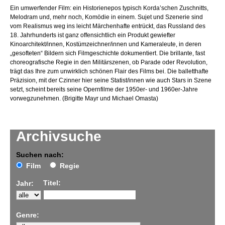
Ein umwerfender Film: ein Historienepos typisch Korda’schen Zuschnitts,
Melodram und, mehr noch, Komödie in einem. Sujet und Szenerie sind
vom Realismus weg ins leicht Märchenhafte entrückt, das Russland des
18. Jahrhunderts ist ganz offensichtlich ein Produkt gewiefter
Kinoarchitekt/innen, Kostümzeichner/innen und Kameraleute, in deren
„gesofteten“ Bildern sich Filmgeschichte dokumentiert. Die brillante, fast
choreografische Regie in den Militärszenen, ob Parade oder Revolution,
trägt das Ihre zum unwirklich schönen Flair des Films bei. Die balletthafte
Präzision, mit der Czinner hier seine Statist/innen wie auch Stars in Szene
setzt, scheint bereits seine Opernfilme der 1950er- und 1960er-Jahre
vorwegzunehmen. (Brigitte Mayr und Michael Omasta)
Archivsuche
Suchen nach:
Film
Regie
Titel:
Jahr:
Genre: