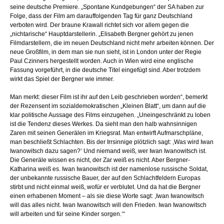
seine deutsche Premiere. „Spontane Kundgebungen“ der SA haben zur
Folge, dass der Film am darauffolgenden Tag für ganz Deutschland
verboten wird. Der braune Krawall richtet sich vor allem gegen die
„nichtarische“ Hauptdarstellerin. „Elisabeth Bergner gehört zu jenen
Filmdarstellern, die im neuen Deutschland nicht mehr arbeiten können. Der
neue Großfilm, in dem man sie nun sieht, ist in London unter der Regie
Paul Czinners hergestellt worden. Auch in Wien wird eine englische
Fassung vorgeführt, in die deutsche Titel eingefügt sind. Aber trotzdem
wirkt das Spiel der Bergner wie immer.
Man merkt: dieser Film ist ihr auf den Leib geschrieben worden“, bemerkt
der Rezensent im sozialdemokratischen „Kleinen Blatt“, um dann auf die
klar politische Aussage des Films einzugehen. „Uneingeschränkt zu loben
ist die Tendenz dieses Werkes. Da sieht man den halb wahnsinnigen
Zaren mit seinen Generälen im Kriegsrat. Man entwirft Aufmarschpläne,
man beschließt Schlachten. Bis der Irrsinnige plötzlich sagt: ,Was wird Iwan
Iwanowitsch dazu sagen?‘ Und niemand weiß, wer Iwan Iwanowitsch ist.
Die Generäle wissen es nicht, der Zar weiß es nicht. Aber Bergner-
Katharina weiß es. Iwan Iwanowitsch ist der namenlose russische Soldat,
der unbekannte russische Bauer, der auf den Schlachtfeldern Europas
stirbt und nicht einmal weiß, wofür er verblutet. Und da hat die Bergner
einen erhabenen Moment – als sie diese Worte sagt: ,Iwan Iwanowitsch
will das alles nicht. Iwan Iwanowitsch will den Frieden. Iwan Iwanowitsch
will arbeiten und für seine Kinder sorgen.‘“