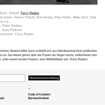
Buch, Schnitt:
Ferry Radax
ler:innen: Hanno Pöschl, Eva Kinsky, Brita Hutter, Mike Sarn, Uwe
ns u.a.
: Peter Kodera
: Susy Polesny
nt:innen: Ferry Radax
erlicher Student (Mike Sarn) schließt sich aus Abenteuerlust einer politischen
on an. Aus dieser gehen aber die Frauen als Sieger hervor, uniformieren sich
n, unter einem senilen Popanz, eine Militärdiktatur aus. (Ferry Radax)
–
Code of Conduct
utz
Barrierefreiheit