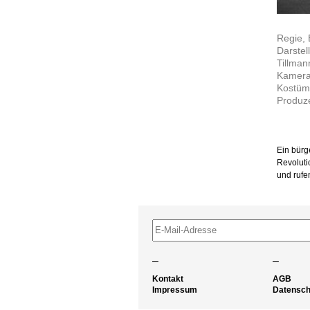
Regie, 
Darstel
Tillman
Kamera
Kostüm
Produze
Ein bürg
Revoluti
und rufe
–
–
Kontakt
AGB
Impressum
Datensch