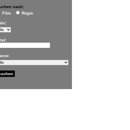
uchen nach:
Film
Regie
ahr:
tel:
enre: