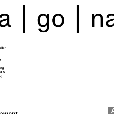
ailer
n
ung
it &
ng
tament