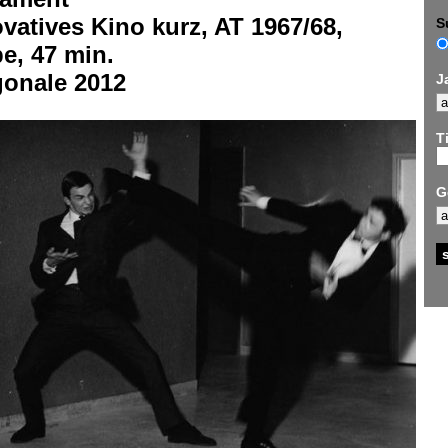
vatives Kino kurz, AT 1967/68,
S
e, 47 min.
gonale 2012
J
Ti
G