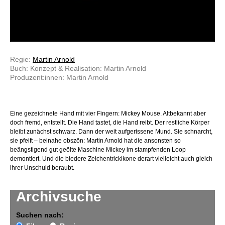
Regie:
Martin Arnold
Buch: Konzept & Realisation: Martin Arnold
Produzent:innen: Martin Arnold
Eine gezeichnete Hand mit vier Fingern: Mickey Mouse. Altbekannt aber
doch fremd, entstellt. Die Hand tastet, die Hand reibt. Der restliche Körper
bleibt zunächst schwarz. Dann der weit aufgerissene Mund. Sie schnarcht,
sie pfeift – beinahe obszön: Martin Arnold hat die ansonsten so
beängstigend gut geölte Maschine Mickey im stampfenden Loop
demontiert. Und die biedere Zeichentrickikone derart vielleicht auch gleich
ihrer Unschuld beraubt.
Archivsuche
Suchen nach: