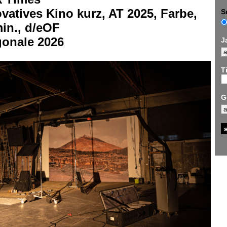
vatives Kino kurz, AT 2025, Farbe,
S
in., d/eOF
gonale 2026
J
Ti
G