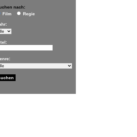
uchen nach:
Film
Regie
ahr:
tel:
enre: