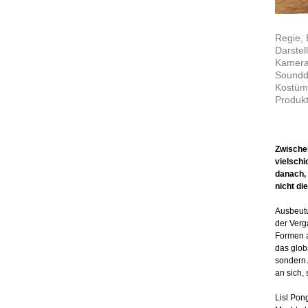
Regie, 
Darstel
Kamera
Soundde
Kostüm
Produkt
Zwischen
vielschi
danach, 
nicht di
Ausbeutu
der Verg
Formen a
das globa
sondern 
an sich,
Lisl Pon