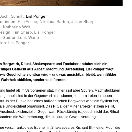
Buch, Schnitt:
Lisl Ponger
ler:innen: Rilo Ascue, Nikolaus Barton, Julian Sharp
: Katharina Wolf
sign: Tim Sharp, Lisl Ponger
: Gudrun Lenk-Wane
ion: Lisl Ponger
 Bergwerk, Ritual, Shakespeare und Fotolabor entfaltet sich ein
chtiges Geflecht aus Arbeit, Macht und Darstellung. Lisl Ponger fragt
wie Geschichte sichtbar wird – und was unsichtbar bleibt, wenn Bilder
e Wahrheit abbilden, sondern sie formen.
ng findet oft im Verborgenen statt, hinterlässt aber Spuren. Machtstrukturen
angenheit sind in der Gegenwart nicht stumm, sondern treten in neuen
uf. In der Dunkelheit eines bolivianischen Bergwerks wirkt ein System fort,
le Ungleichheit organisiert. Das Ritual der Minenarbeiter ist kein Relikt,
Ausdruck existenzieller Gegenwart. Rückständig ist jedoch nicht das Ritual
 sondern die Wahrnehmung, die strukturelle Gewalt verdrängt.
ger verschränkt diese Ebene mit Shakespeares Richard III. – einer Figur, die