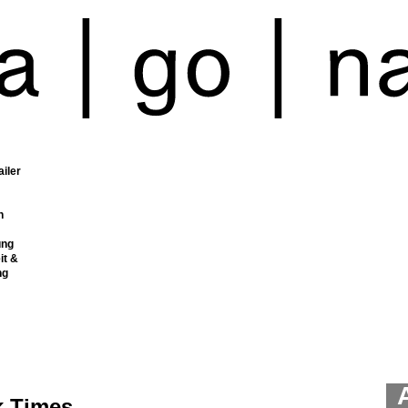
ailer
n
ung
it &
ng
k Times