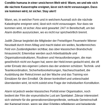
Conditio humana in einer unsicheren Welt wird: Wann, wo und wie sich
die nächste Katastrophe ereignet, lässt sich nicht voraussagen. Dass
sie kommen wird, ist sicher. Stay alert!
Wann, wo, in welcher Form und in welchem Ausmaß sich die nächste
Katastrophe ereignen wird, lässt sich nicht voraussagen. Nur dass sie
kommen wird, ist sicher. Also wird gewartet: 24/7 in Bereitschaft, um bei
Alarm dorthin auszurücken, wo es nicht nur sprichwörtlich brennt.
Judith Zdesar begleitet die Mitglieder der Freiwilligen Feuerwehr Wiener
Neustadt durch ihren Alltag und macht dabei ein weites, facettenreiches
Feld von Zuständigkeiten sichtbar, das über klassischen Brandschutz
hinausreicht. Erkennbar werden auch Arbeitsabläufe und
Organisationsstrukturen, Routinen und Herausforderungen, die man
gewöhnlich nicht vor Augen hat, wenn der Held:innen gedacht wird, die oft
unter Einsatz des eigenen Lebens das der anderen schützen: Technik- und
Teamkoordination, Sicherheitsvorkehrungen, Nachwuchsarbeit, die
Ausbildung der Rekrut:innen auf der Wache und das Training von
Einsätzen für den Ernstfall. Ob dieser kontrolliert und unbeschadet
überstanden wird, ist nicht zuletzt eine Frage der individuellen Konstitution.
Alarm
ist jedoch weder klassisches Porträt einer Organisation, noch
bedient der Film die voyeuristische Lust am Spektakel. Zdesar interessiert
sich vielmehr für die generationenübergreifende, vertraute Gemeinschaft
der Kamerad:innen, wenn sie über Erlebtes reflektieren und belastende