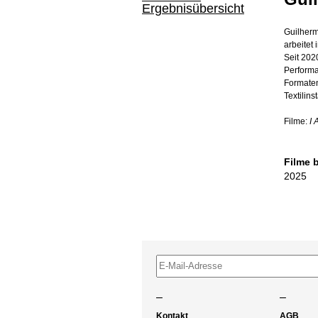
Ergebnisübersicht
Guilherm
arbeitet
Seit 202
Performa
Formaten
Textilins
Filme:
I 
Filme 
2025
–
–
Kontakt
AGB