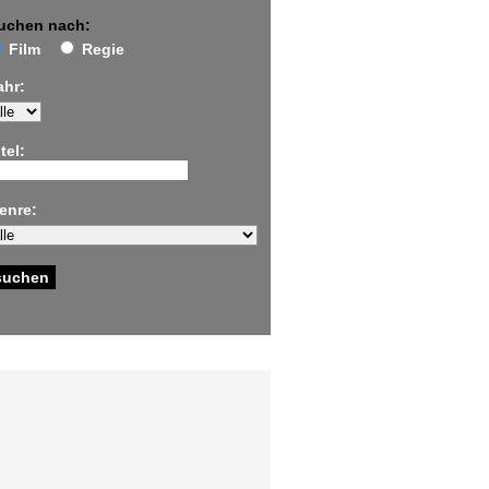
uchen nach:
Film
Regie
ahr:
tel:
enre: