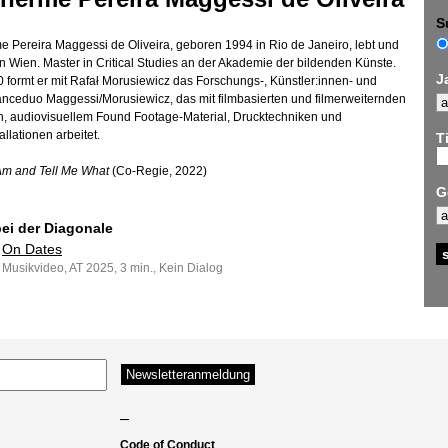
S
e Pereira Maggessi de Oliveira, geboren 1994 in Rio de Janeiro, lebt und
 in Wien. Master in Critical Studies an der Akademie der bildenden Künste.
J
0 formt er mit Rafał Morusiewicz das Forschungs-, Künstler:innen- und
nceduo Maggessi/Morusiewicz, das mit filmbasierten und filmerweiternden
, audiovisuellem Found Footage-Material, Drucktechniken und
tallationen arbeitet.
Ti
Am and Tell Me What
(Co-Regie, 2022)
G
bei der Diagonale
On Dates
Musikvideo, AT 2025, 3 min., Kein Dialog
–
Code of Conduct