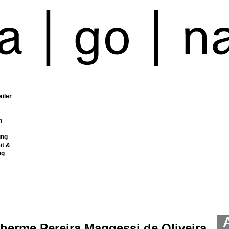
ailer
n
ung
it &
ng
herme Pereira Maggessi de Oliveira