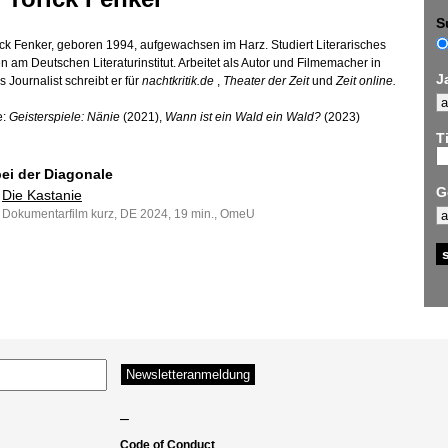
S
ick Fenker, geboren 1994, aufgewachsen im Harz. Studiert Literarisches
n am Deutschen Literaturinstitut. Arbeitet als Autor und Filmemacher in
J
ls Journalist schreibt er für
nachtkritik.de
,
Theater der Zeit
und
Zeit online.
e:
Geisterspiele: Nänie
(2021),
Wann ist ein Wald ein Wald?
(2023)
Ti
bei der Diagonale
G
Die Kastanie
Dokumentarfilm kurz, DE 2024, 19 min., OmeU
–
Code of Conduct