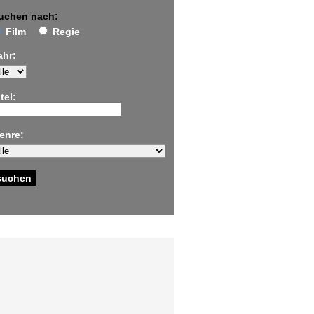
uchen nach:
Film
Regie
ahr:
tel:
enre: