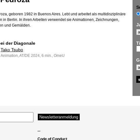
S
oza, geboren 1982 in Buenos Aires. Lebt und arbeitet als multidisziplinäre
in in Berlin. In ihren Arbeiten verwendet sie Animationen, Zeichnungen,
J
en und Gemälden.
bei der Diagonale
Ti
Tako Tsubo
Animation, AT/DE 2024, 6 min., OmeU
G
–
Code of Conduct