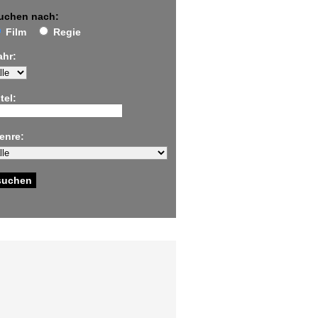
uchen nach:
Film
Regie
ahr:
tel:
enre: