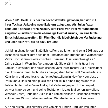
(AT)
Wien, 1981. Perla, aus der Tschechoslowakei geflohen, hat sich mit
ihrer Tochter Julia eine neue Existenz aufgebaut. Als Julias Vater
behauptet, schwer krank zu sein, wird Perla von ihrer Vergangenheit
eingeholt – und kehrt in die ehemalige Heimat zurück, um eine letzte
Entscheidung zu treffen. Ein Film über die Möglichkeit der Veränderung
und über die Kraft, die es dazu braucht.
„Ich bin nicht geflohen.“ Natürlich ist Perla geflohen, und zwar 1968 aus der
Tschechoslowakei kurz nach dem Einmarsch der Truppen des Warschauer
Pakts. Doch ihrem österreichischen Ehemann Josef verschweigt sie 13
Jahre später in Wien ihre Vergangenheit. Sie erzählt nichts über ihre
Familie, nichts über den slowakischen Vater ihrer Tochter Julia, nichts über
die Umstände ihrer Flucht, die es nie gegeben haben soll. Sie arbeitet als
Künstlerin und bereitet sich auf eine Ausstellung in New York vor. Josef,
Perla und Julia sind eine glückliche Familie, bis eines Tages das rote
Telefon läutet: Julias Vater Andrej hat Perla aufgespürt. Er behauptet,
schwer krank zu sein und seine Tochter ein letztes Mal sehen zu wollen.
Weshalb Josef, Perla und Julia in die kommunistische Tschechoslowakei
aufbrechen. Wo sich alles ändert und Wahrheiten ans Licht kommen.
Auf den ersten Blick erzählt
Perla
von einer jungen Frau, die von ihrer