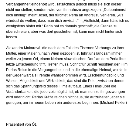
Vergangenheit eingeholt wird. Tatsächlich jedoch muss sie sich dieser
nicht nur stellen, sondern wird von ihr nahezu angezogen. „Du benimmst
dich unklug“, meint Josef, der fürchtet, Perla an Andrej zu verlieren. „Als
würdest du wollen, dass man dich erwischt.“ – „Vielleicht, dann hätte ich es
wenigstens hinter mir.“ Perla hat es damals geschafft, die Grenze zu
überschreiten, aber was dort geschehen ist, kann man nicht hinter sich
lassen.
Alexandra Makarová, die nach dem Fall des Eisernen Vorhangs zu ihrer
Mutter, einer Malerin, nach Wien gezogen ist, führt uns langsam immer
weiter zu jenem Ort, einem kleinen slowakischen Dorf, an dem Perla ihre
letzte Entscheidung trifft. Treffen muss. Schritt für Schritt registriert der Film
Perlas Reise in die Vergangenheit und in die ehemalige Heimat, wo sie in
der Gegenwart als Fremde wahrgenommen wird. Erscheinungsbild und
Wesen, Möglichkeit und Wirklichkeit, das sind die Pole, zwischen denen
sich das Spannungsfeld dieses Films aufbaut. Eines Films über die
Veränderbarkeit, die jederzeit möglich ist, ob man nun zu ihr gezwungen
wird oder nicht. Perlas Kräfte reichen nicht aus, sie aufzuhalten, aber sie
genügen, um im neuen Leben ein anderes zu beginnen. (Michael Pekler)
Präsentiert von Ö1