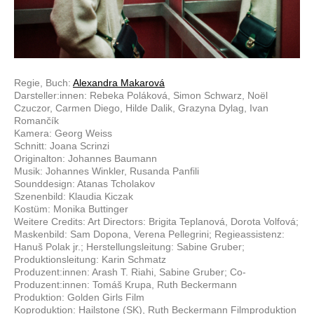
Regie, Buch:
Alexandra Makarová
Darsteller:innen: Rebeka Poláková, Simon Schwarz, Noël
Czuczor, Carmen Diego, Hilde Dalik, Grazyna Dylag, Ivan
Romančík
Kamera: Georg Weiss
Schnitt: Joana Scrinzi
Originalton: Johannes Baumann
Musik: Johannes Winkler, Rusanda Panfili
Sounddesign: Atanas Tcholakov
Szenenbild: Klaudia Kiczak
Kostüm: Monika Buttinger
Weitere Credits: Art Directors: Brigita Teplanová, Dorota Volfová;
Maskenbild: Sam Dopona, Verena Pellegrini; Regieassistenz:
Hanuš Polak jr.; Herstellungsleitung: Sabine Gruber;
Produktionsleitung: Karin Schmatz
Produzent:innen: Arash T. Riahi, Sabine Gruber; Co-
Produzent:innen: Tomáš Krupa, Ruth Beckermann
Produktion: Golden Girls Film
Koproduktion: Hailstone (SK), Ruth Beckermann Filmproduktion