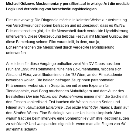
Michael Gülzows Mockumentary persifliert auf irrwitzige Art die mediale
Logik und Verbreitung von Verschwörungsideologien.
Eins nur vorweg: Die Diagonale möchte in keinster Weise zur Verbreitung
von Verschwörungstheorien beitragen und ist überzeugt, dass es KEINE
Echsenmenschen gibt, die die Menschheit durch verdeckte Hybridisierung
unterwerfen. Diese Überzeugung teilt das Festival mit Michael Gülzow, der
diese Bemerkung seinem Film voranstellt, in dem, nun ja,
Echsenmenschen die Menschheit durch verdeckte Hybridisierung
unterwerfen.
Anzeichen für diese Vorgänge enthalten zwei MiniDV-Tapes aus dem
Frühjahr 1996 mit Rohmaterial für einen Dokumentarfilm, mit dem sich
Alina und Flora, zwei Studentinnen der TU Wien, an der Filmakademie
bewerben wollen. Die beiden befragen Zeug:innen paranormaler
Phänomene, wobei sich in Gesprächen mit einem Experten für
Tiertelepathie, zwei Bong rauchenden Aluhutträgern und dem Autor des
Beststellers
Der tote Winkel der Wahrnehmung
immer mehr die Sache mit
den Echsen konkretisiert. Erst tauchen die Wesen in alten Serien und
Filmen auf (
Raumschiff Enterprise
,
Die letzte Nacht der Titanic
), dann auf
den Straßen Wiens. Eine Soziologin von der Uni bleibt skeptisch. Aber
warum trägt sie beim Interview eine Sonnenbrille? Um ihre Reptilienaugen
zu schützen? Und was passiert eigentlich, wenn man alle Folgen von
Alf
auf einmal schaut?