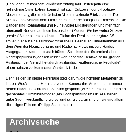
„Das Leben ist komisch“, erklärt am Anfang laut Tiertelepath eine
hellsichtige Stute. Extrem komisch ist auch Gülzows Found-Footage-
Mockumentary, die mit einfachsten Mitteln maximale Effekte erzielt. Der
MiniDV-Look verleiht dem Film eine medienarchäologische Dimension: Die
Bänder sind Rohmaterial und Ruine, voller Bildstörungen und mehrfach
überspielt. Sie sind auch ein historisches (Medien-)Archiv, wobei Gülzow
„echtes“ Material um die absurde Fiktion der Reptiloiden ergänzt: Wir
stoßen hier auf eine Talkshow mit Arabella Kiesbauer, Filmaufnahmen aus
dem Wien der Neunzigerjahre und Radiointerviews mit Jörg Haider.
Ausgegraben werden so auch frühere Schichten des österreichischen
Rechtspopulismus, dessen verschwörungsaffine Denkweise im „großen
Austausch der Menschheit durch ausländisch-außerirdische Reptiloide“
einen nahezu vollkommenen Ausdruck findet.
Denn es geht in dieser Persiflage stets darum, die richtigen Metaphern zu
finden. Wie Alina und Flora, die vor der Kamera ihre Aufregung mit immer
neuen Bildern beschreiben: Sie sind gespannt „wie ein um einen Elefanten
gespanntes Gummiband“ oder „ein Hochspannungsmast“. Alle stehen
unter Strom, verständlicherweise, und schuld daran sind einzig und allein
die listigen Echsen. (Philipp Stadelmaier)
Archivsuche