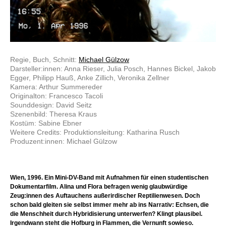
Regie, Buch, Schnitt:
Michael Gülzow
Darsteller:innen: Anna Rieser, Julia Posch, Hannes Bickel, Jakob
Egger, Philipp Hauß, Anke Zillich, Veronika Zellner
Kamera: Arthur Summereder
Originalton: Francesco Tacoli
Sounddesign: David Seitz
Szenenbild: Theresa Kraus
Kostüm: Sabine Ebner
Weitere Credits: Produktionsleitung: Katharina Rusch
Produzent:innen: Michael Gülzow
Wien, 1996. Ein Mini-DV-Band mit Aufnahmen für einen studentischen
Dokumentarfilm. Alina und Flora befragen wenig glaubwürdige
Zeug:innen des Auftauchens außerirdischer Reptilienwesen. Doch
schon bald gleiten sie selbst immer mehr ab ins Narrativ: Echsen, die
die Menschheit durch Hybridisierung unterwerfen? Klingt plausibel.
Irgendwann steht die Hofburg in Flammen, die Vernunft sowieso.