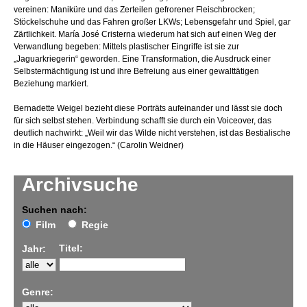
vereinen: Maniküre und das Zerteilen gefrorener Fleischbrocken;
Stöckelschuhe und das Fahren großer LKWs; Lebensgefahr und Spiel, gar
Zärtlichkeit. María José Cristerna wiederum hat sich auf einen Weg der
Verwandlung begeben: Mittels plastischer Eingriffe ist sie zur
„Jaguarkriegerin“ geworden. Eine Transformation, die Ausdruck einer
Selbstermächtigung ist und ihre Befreiung aus einer gewalttätigen
Beziehung markiert.
Bernadette Weigel bezieht diese Porträts aufeinander und lässt sie doch
für sich selbst stehen. Verbindung schafft sie durch ein Voiceover, das
deutlich nachwirkt: „Weil wir das Wilde nicht verstehen, ist das Bestialische
in die Häuser eingezogen.“ (Carolin Weidner)
Archivsuche
Suchen nach:
Film
Regie
Titel:
Jahr:
Genre: