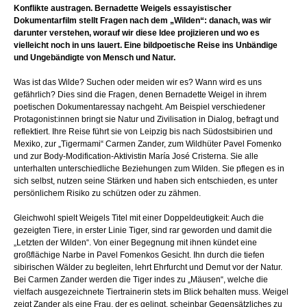
Konflikte austragen. Bernadette Weigels essayistischer
Dokumentarfilm stellt Fragen nach dem „Wilden“: danach, was wir
darunter verstehen, worauf wir diese Idee projizieren und wo es
vielleicht noch in uns lauert. Eine bildpoetische Reise ins Unbändige
und Ungebändigte von Mensch und Natur.
Was ist das Wilde? Suchen oder meiden wir es? Wann wird es uns
gefährlich? Dies sind die Fragen, denen Bernadette Weigel in ihrem
poetischen Dokumentaressay nachgeht. Am Beispiel verschiedener
Protagonist:innen bringt sie Natur und Zivilisation in Dialog, befragt und
reflektiert. Ihre Reise führt sie von Leipzig bis nach Südostsibirien und
Mexiko, zur „Tigermami“ Carmen Zander, zum Wildhüter Pavel Fomenko
und zur Body-Modification-Aktivistin María José Cristerna. Sie alle
unterhalten unterschiedliche Beziehungen zum Wilden. Sie pflegen es in
sich selbst, nutzen seine Stärken und haben sich entschieden, es unter
persönlichem Risiko zu schützen oder zu zähmen.
Gleichwohl spielt Weigels Titel mit einer Doppeldeutigkeit: Auch die
gezeigten Tiere, in erster Linie Tiger, sind rar geworden und damit die
„Letzten der Wilden“. Von einer Begegnung mit ihnen kündet eine
großflächige Narbe in Pavel Fomenkos Gesicht. Ihn durch die tiefen
sibirischen Wälder zu begleiten, lehrt Ehrfurcht und Demut vor der Natur.
Bei Carmen Zander werden die Tiger indes zu „Mäusen“, welche die
vielfach ausgezeichnete Tiertrainerin stets im Blick behalten muss. Weigel
zeigt Zander als eine Frau, der es gelingt, scheinbar Gegensätzliches zu