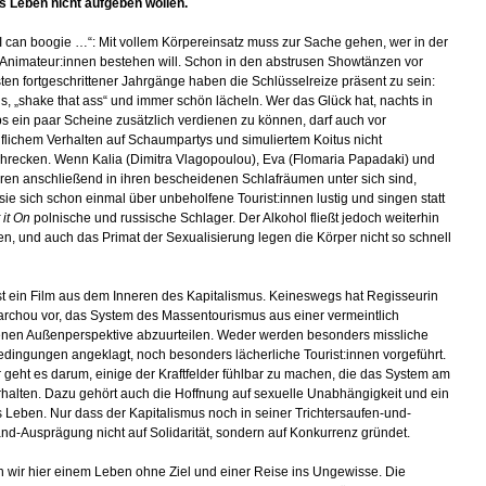
 Leben nicht aufgeben wollen.
, I can boogie …“: Mit vollem Körpereinsatz muss zur Sache gehen, wer in der
 Animateur:innen bestehen will. Schon in den abstrusen Showtänzen vor
ten fortgeschrittener Jahrgänge haben die Schlüsselreize präsent zu sein:
us, „shake that ass“ und immer schön lächeln. Wer das Glück hat, nachts in
s ein paar Scheine zusätzlich verdienen zu können, darf auch vor
flichem Verhalten auf Schaumpartys und simuliertem Koitus nicht
hrecken. Wenn Kalia (Dimitra Vlagopoulou), Eva (Flomaria Papadaki) und
ren anschließend in ihren bescheidenen Schlafräumen unter sich sind,
ie sich schon einmal über unbeholfene Tourist:innen lustig und singen statt
 it On
polnische und russische Schlager. Der Alkohol fließt jedoch weiterhin
en, und auch das Primat der Sexualisierung legen die Körper nicht so schnell
st ein Film aus dem Inneren des Kapitalismus. Keineswegs hat Regisseurin
archou vor, das System des Massentourismus aus einer vermeintlich
nen Außenperspektive abzuurteilen. Weder werden besonders missliche
edingungen angeklagt, noch besonders lächerliche Tourist:innen vorgeführt.
 geht es darum, einige der Kraftfelder fühlbar zu machen, die das System am
halten. Dazu gehört auch die Hoffnung auf sexuelle Unabhängigkeit und ein
 Leben. Nur dass der Kapitalismus noch in seiner Trichtersaufen-und-
nd-Ausprägung nicht auf Solidarität, sondern auf Konkurrenz gründet.
n wir hier einem Leben ohne Ziel und einer Reise ins Ungewisse. Die