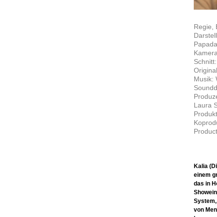
Regie,
Darstel
Papadak
Kamera
Schnitt
Origina
Musik: 
Soundde
Produze
Laura S
Produkt
Koprodu
Product
Kalia (D
einem gr
das in H
Showeinl
System, 
von Mens