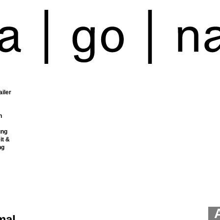
ailer
n
ung
it &
ng
mal