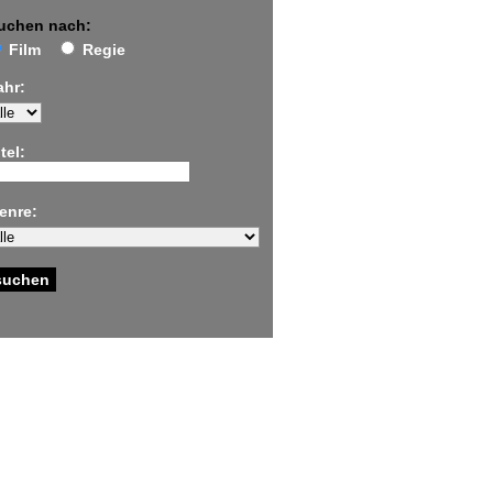
uchen nach:
Film
Regie
ahr:
tel:
enre: