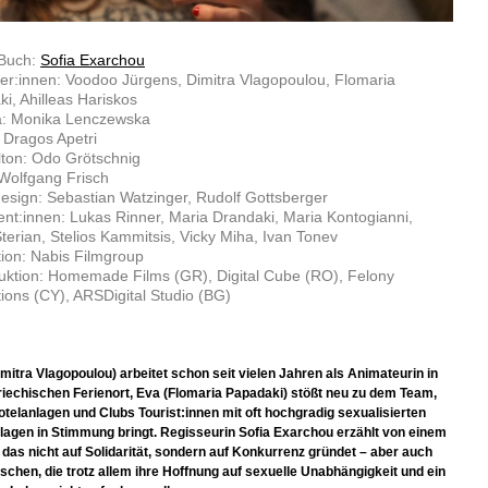
 Buch:
Sofia Exarchou
ler:innen: Voodoo Jürgens, Dimitra Vlagopoulou, Flomaria
i, Ahilleas Hariskos
: Monika Lenczewska
: Dragos Apetri
lton: Odo Grötschnig
Wolfgang Frisch
sign: Sebastian Watzinger, Rudolf Gottsberger
nt:innen: Lukas Rinner, Maria Drandaki, Maria Kontogianni,
terian, Stelios Kammitsis, Vicky Miha, Ivan Tonev
ion: Nabis Filmgroup
ktion: Homemade Films (GR), Digital Cube (RO), Felony
ions (CY), ARSDigital Studio (BG)
imitra Vlagopoulou) arbeitet schon seit vielen Jahren als Animateurin in
iechischen Ferienort, Eva (Flomaria Papadaki) stößt neu zu dem Team,
otelanlagen und Clubs Tourist:innen mit oft hochgradig sexualisierten
agen in Stimmung bringt. Regisseurin Sofia Exarchou erzählt von einem
das nicht auf Solidarität, sondern auf Konkurrenz gründet – aber auch
chen, die trotz allem ihre Hoffnung auf sexuelle Unabhängigkeit und ein