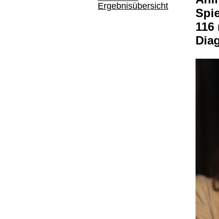
Ergebnisübersicht
Spi
116
Dia