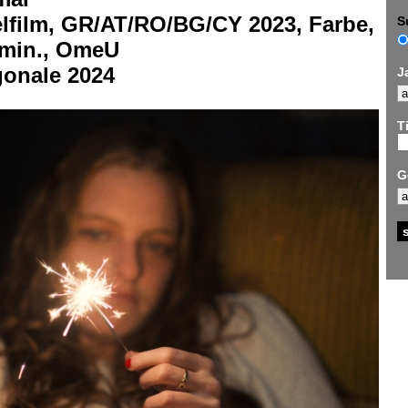
elfilm, GR/AT/RO/BG/CY 2023, Farbe,
S
 min., OmeU
gonale 2024
J
Ti
G