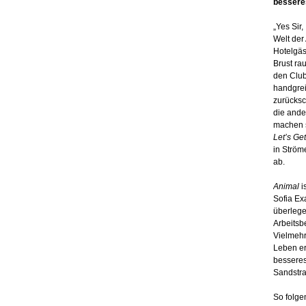
besseres
„Yes Sir
Welt der
Hotelgäs
Brust ra
den Club
handgrei
zurücksc
die ande
machen s
Let’s Get
in Ström
ab.
Animal
i
Sofia Ex
überlege
Arbeitsb
Vielmehr
Leben er
besseres
Sandstra
So folge