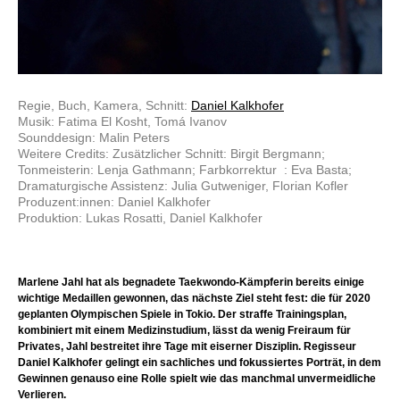
Regie, Buch, Kamera, Schnitt:
Daniel Kalkhofer
Musik: Fatima El Kosht, Tomá Ivanov
Sounddesign: Malin Peters
Weitere Credits: Zusätzlicher Schnitt: Birgit Bergmann;
Tonmeisterin: Lenja Gathmann; Farbkorrektur : Eva Basta;
Dramaturgische Assistenz: Julia Gutweniger, Florian Kofler
Produzent:innen: Daniel Kalkhofer
Produktion: Lukas Rosatti, Daniel Kalkhofer
Marlene Jahl hat als begnadete Taekwondo-Kämpferin bereits einige
wichtige Medaillen gewonnen, das nächste Ziel steht fest: die für 2020
geplanten Olympischen Spiele in Tokio. Der straffe Trainingsplan,
kombiniert mit einem Medizinstudium, lässt da wenig Freiraum für
Privates, Jahl bestreitet ihre Tage mit eiserner Disziplin. Regisseur
Daniel Kalkhofer gelingt ein sachliches und fokussiertes Porträt, in dem
Gewinnen genauso eine Rolle spielt wie das manchmal unvermeidliche
Verlieren.