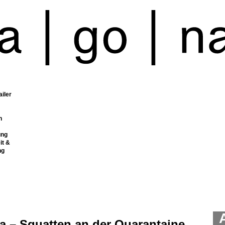
ailer
n
ung
it &
ng
a – Squatten an der Quarantaine