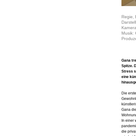
Regie, 
Darstel
Kamera
Musik:
Produz
Gana tr
Spitze.
Stress s
eine kün
hinausge
Die erst
Gewohnhe
künstler
Gana die
Wohnung 
In einer
pandemis
die priv