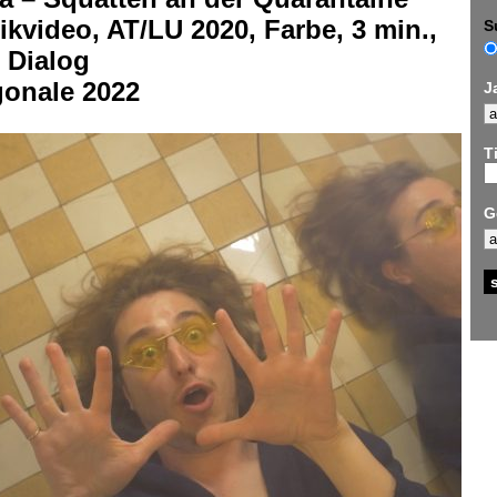
kvideo, AT/LU 2020, Farbe, 3 min.,
S
 Dialog
gonale 2022
J
Ti
G