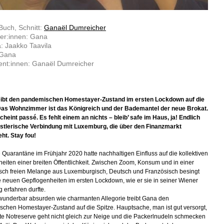
Buch, Schnitt:
Ganaël Dumreicher
ler:innen: Gana
: Jaakko Taavila
 Gana
ent:innen: Ganaël Dumreicher
eibt den pandemischen Homestayer-Zustand im ersten Lockdown auf die
 Das Wohnzimmer ist das Königreich und der Bademantel der neue Brokat.
cheint passé. Es fehlt einem an nichts – bleib’ safe im Haus, ja! Endlich
stlerische Verbindung mit Luxemburg, die über den Finanzmarkt
ht. Stay fou!
e Quarantäne im Frühjahr 2020 hatte nachhaltigen Einfluss auf die kollektiven
iten einer breiten Öffentlichkeit. Zwischen Zoom, Konsum und in einer
isch freien Melange aus Luxemburgisch, Deutsch und Französisch besingt
 neuen Gepflogenheiten im ersten Lockdown, wie er sie in seiner Wiener
erfahren durfte.
 wunderbar absurden wie charmanten Allegorie treibt Gana den
chen Homestayer-Zustand auf die Spitze. Hauptsache, man ist gut versorgt,
ate Notreserve geht nicht gleich zur Neige und die Packerlnudeln schmecken