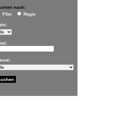
uchen nach:
Film
Regie
ahr:
tel:
enre: