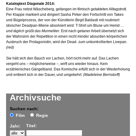
Katalogtext Diagonale 2014:
Eine Frau nebst Wäscheberg, gefangen im filmisch getakteten Alltagstrott.
Per Klappe markiert und dirigiert Sasha Pirker den Fortschritt von Takes
und Bügelprozess, der von der Künstlerin Birgit Baldasti mit routiniert
stoischer Deadpan-Miene absolviert wird: T-Shirt um Bluse um Hemd
…
und täglich grüßt das Murmeltier
. Erst nach getaner Arbeit übersetzt sich
der Wahnsinn der Repetition in einen nicht minder absurden körperlichen
Ausbruch der Protagonistin, wird der Dead- zum unkontrollierten Livepan.
(red)
Sie hält sich den Bauch vor Lachen, hört nicht mehr auf. Das Lachen
vergeht uns – möglicherweise –, wirft uns wieder hinaus. Kein
erzählerisches Gängelband. Das Komische erfüllt sich in der Wiederholung
und entleert sich in der Dauer, und umgekehrt.
(Madeleine Bernstorff)
Archivsuche
Suchen nach:
Film
Regie
Titel:
Jahr: