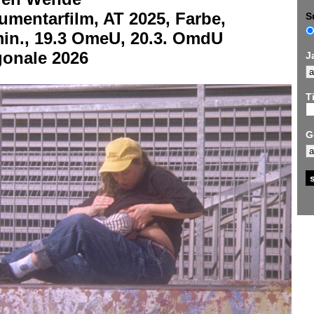
mentarfilm, AT 2025, Farbe,
S
min., 19.3 OmeU, 20.3. OmdU
gonale 2026
J
Ti
G