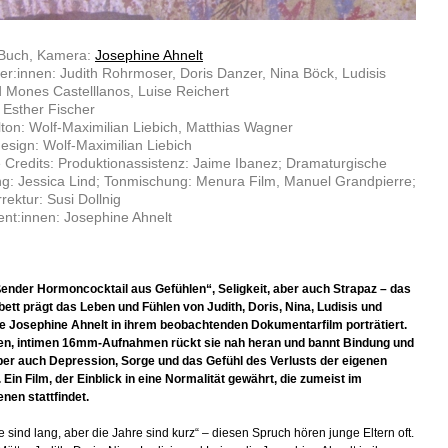
 Buch, Kamera:
Josephine Ahnelt
ler:innen: Judith Rohrmoser, Doris Danzer, Nina Böck, Ludisis
 Mones Castelllanos, Luise Reichert
: Esther Fischer
lton: Wolf-Maximilian Liebich, Matthias Wagner
sign: Wolf-Maximilian Liebich
 Credits: Produktionassistenz: Jaime Ibanez; Dramaturgische
g: Jessica Lind; Tonmischung: Menura Film, Manuel Grandpierre;
rektur: Susi Dollnig
nt:innen: Josephine Ahnelt
ßender Hormoncocktail aus Gefühlen“, Seligkeit, aber auch Strapaz – das
tt prägt das Leben und Fühlen von Judith, Doris, Nina, Ludisis und
ie Josephine Ahnelt in ihrem beobachtenden Dokumentarfilm porträtiert.
en, intimen 16mm-Aufnahmen rückt sie nah heran und bannt Bindung und
ber auch Depression, Sorge und das Gefühl des Verlusts der eigenen
t. Ein Film, der Einblick in eine Normalität gewährt, die zumeist im
nen stattfindet.
e sind lang, aber die Jahre sind kurz“ – diesen Spruch hören junge Eltern oft.