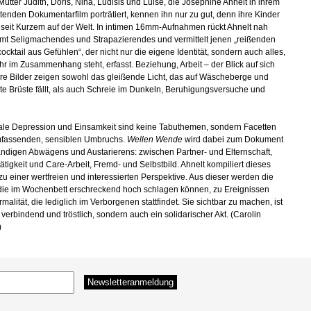
Mütter Judith, Doris, Nina, Ludisis und Luise, die Josephine Ahnelt in ihrem
enden Dokumentarfilm porträtiert, kennen ihn nur zu gut, denn ihre Kinder
t seit Kurzem auf der Welt. In intimen 16mm-Aufnahmen rückt Ahnelt nah
ilmt Seligmachendes und Strapazierendes und vermittelt jenen „reißenden
cktail aus Gefühlen“, der nicht nur die eigene Identität, sondern auch alles,
ihr im Zusammenhang steht, erfasst. Beziehung, Arbeit – der Blick auf sich
Ihre Bilder zeigen sowohl das gleißende Licht, das auf Wäscheberge und
gte Brüste fällt, als auch Schreie im Dunkeln, Beruhigungsversuche und
ale Depression und Einsamkeit sind keine Tabuthemen, sondern Facetten
mfassenden, sensiblen Umbruchs.
Wellen Wende
wird dabei zum Dokument
ändigen Abwägens und Austarierens: zwischen Partner- und Elternschaft,
ätigkeit und Care-Arbeit, Fremd- und Selbstbild. Ahnelt kompiliert dieses
zu einer wertfreien und interessierten Perspektive. Aus dieser werden die
die im Wochenbett erschreckend hoch schlagen können, zu Ereignissen
malität, die lediglich im Verborgenen stattfindet. Sie sichtbar zu machen, ist
 verbindend und tröstlich, sondern auch ein solidarischer Akt. (Carolin
)