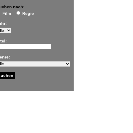
uchen nach:
Film
Regie
ahr:
tel:
enre: