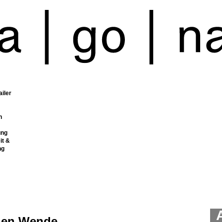
ailer
n
ung
it &
ng
len Wende