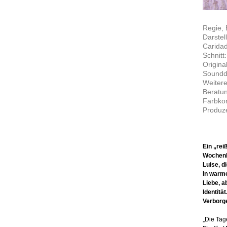
Regie,
Darstel
Caridad
Schnitt
Origina
Soundde
Weitere
Beratun
Farbkor
Produze
Ein „rei
Wochenbe
Luise, d
In warm
Liebe, a
Identitä
Verborge
„Die Tag