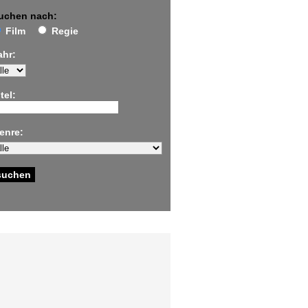
uchen nach:
Film
Regie
ahr:
tel:
enre: