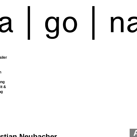
ailer
n
ung
it &
ng
istian Neubacher