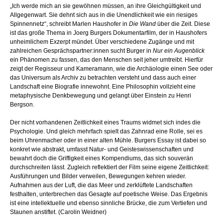
„Ich werde mich an sie gewöhnen müssen, an ihre Gleichgültigkeit und
Allgegenwart. Sie dehnt sich aus in die Unendlichkeit wie ein riesiges
Spinnennetz“, schreibt Marlen Haushofer in
Die Wand
über die Zeit. Diese
ist das große Thema in Joerg Burgers Dokumentarfilm, der in Haushofers
unheimlichem Exzerpt mündet. Über verschiedene Zugänge und mit
zahlreichen Gesprächspartner:innen sucht Burger in
Nur ein Augenblick
ein Phänomen zu fassen, das den Menschen seit jeher umtreibt. Hierfür
zeigt der Regisseur und Kameramann, wie die Archäologie einen See oder
das Universum als Archiv zu betrachten versteht und dass auch einer
Landschaft eine Biografie innewohnt. Eine Philosophin vollzieht eine
metaphysische Denkbewegung und gelangt über Einstein zu Henri
Bergson.
Der nicht vorhandenen Zeitlichkeit eines Traums widmet sich indes die
Psychologie. Und gleich mehrfach spielt das Zahnrad eine Rolle, sei es
beim Uhrenmacher oder in einer alten Mühle. Burgers Essay ist dabei so
konkret wie abstrakt, umfasst Natur- und Geisteswissenschaften und
bewahrt doch die Griffigkeit eines Kompendiums, das sich souverän
durchschreiten lässt. Zugleich reflektiert der Film seine eigene Zeitlichkeit:
Ausführungen und Bilder verweilen, Bewegungen kehren wieder.
Aufnahmen aus der Luft, die das Meer und zerklüftete Landschaften
festhalten, unterbrechen das Gesagte auf poetische Weise. Das Ergebnis
ist eine intellektuelle und ebenso sinnliche Brücke, die zum Vertiefen und
Staunen anstiftet. (Carolin Weidner)