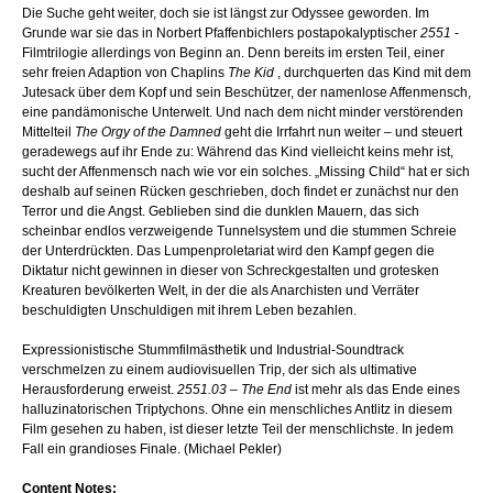
Die Suche geht weiter, doch sie ist längst zur Odyssee geworden. Im
Grunde war sie das in Norbert Pfaffenbichlers postapokalyptischer
2551
-
Filmtrilogie allerdings von Beginn an. Denn bereits im ersten Teil, einer
sehr freien Adaption von Chaplins
The Kid
, durchquerten das Kind mit dem
Jutesack über dem Kopf und sein Beschützer, der namenlose Affenmensch,
eine pandämonische Unterwelt. Und nach dem nicht minder verstörenden
Mittelteil
The Orgy of the Damned
geht die Irrfahrt nun weiter – und steuert
geradewegs auf ihr Ende zu: Während das Kind vielleicht keins mehr ist,
sucht der Affenmensch nach wie vor ein solches. „Missing Child“ hat er sich
deshalb auf seinen Rücken geschrieben, doch findet er zunächst nur den
Terror und die Angst. Geblieben sind die dunklen Mauern, das sich
scheinbar endlos verzweigende Tunnelsystem und die stummen Schreie
der Unterdrückten. Das Lumpenproletariat wird den Kampf gegen die
Diktatur nicht gewinnen in dieser von Schreckgestalten und grotesken
Kreaturen bevölkerten Welt, in der die als Anarchisten und Verräter
beschuldigten Unschuldigen mit ihrem Leben bezahlen.
Expressionistische Stummfilmästhetik und Industrial-Soundtrack
verschmelzen zu einem audiovisuellen Trip, der sich als ultimative
Herausforderung erweist.
2551.03 – The End
ist mehr als das Ende eines
halluzinatorischen Triptychons. Ohne ein menschliches Antlitz in diesem
Film gesehen zu haben, ist dieser letzte Teil der menschlichste. In jedem
Fall ein grandioses Finale. (Michael Pekler)
Content Notes: