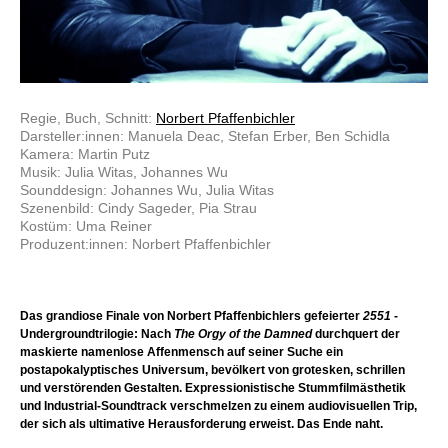
Regie, Buch, Schnitt:
Norbert Pfaffenbichler
Darsteller:innen: Manuela Deac, Stefan Erber, Ben Schidla
Kamera: Martin Putz
Musik: Julia Witas, Johannes Wu
Sounddesign: Johannes Wu, Julia Witas
Szenenbild: Cindy Sageder, Pia Strau
Kostüm: Uma Reiner
Produzent:innen: Norbert Pfaffenbichler
Das grandiose Finale von Norbert Pfaffenbichlers gefeierter
2551
-
Undergroundtrilogie: Nach
The Orgy of the Damned
durchquert der
maskierte namenlose Affenmensch auf seiner Suche ein
postapokalyptisches Universum, bevölkert von grotesken, schrillen
und verstörenden Gestalten. Expressionistische Stummfilmästhetik
und Industrial-Soundtrack verschmelzen zu einem audiovisuellen Trip,
der sich als ultimative Herausforderung erweist. Das Ende naht.