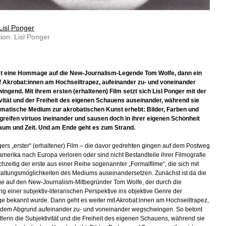
Lisl Ponger
ion: Lisl Ponger
t eine Hommage auf die New-Journalism-Legende Tom Wolfe, dann ein
f Akrobat:innen am Hochseiltrapez, aufeinander zu- und voneinander
ngend. Mit ihrem ersten (erhaltenen) Film setzt sich Lisl Ponger mit der
vität und der Freiheit des eigenen Schauens auseinander, während sie
matische Medium zur akrobatischen Kunst erhebt: Bilder, Farben und
reifen virtuos ineinander und sausen doch in ihrer eigenen Schönheit
aum und Zeit. Und am Ende geht es zum Strand.
gers „erster“ (erhaltener) Film – die davor gedrehten gingen auf dem Postweg
merika nach Europa verloren oder sind nicht Bestandteile ihrer Filmografie
ichzeitig der erste aus einer Reihe sogenannter „Formalfilme“, die sich mit
altungsmöglichkeiten des Mediums auseinandersetzen. Zunächst ist da die
auf den New-Journalism-Mitbegründer Tom Wolfe, der durch die
ng einer subjektiv-literarischen Perspektive ins objektive Genre der
e bekannt wurde. Dann geht es weiter mit Akrobat:innen am Hochseiltrapez,
 dem Abgrund aufeinander zu- und voneinander wegschwingen. So betont
tlerin die Subjektivität und die Freiheit des eigenen Schauens, während sie