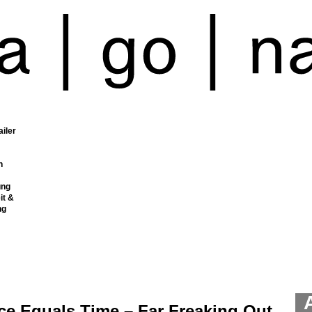
ailer
n
ung
it &
ng
ce Equals Time – Far Freaking Out