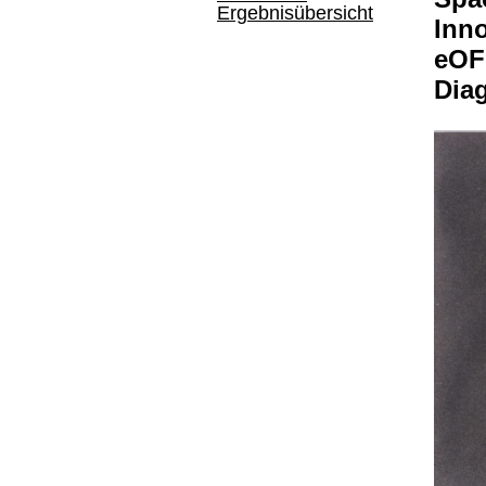
Ergebnisübersicht
Inno
eOF
Dia