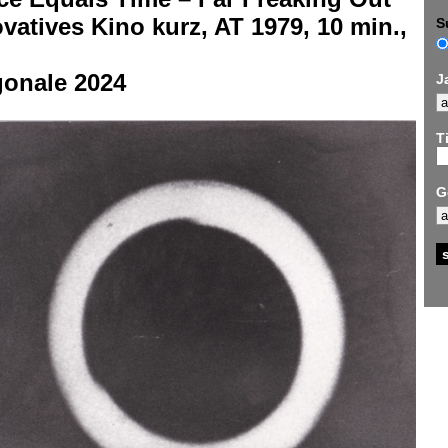
vatives Kino kurz, AT 1979, 10 min.,
S
gonale 2024
J
Ti
G