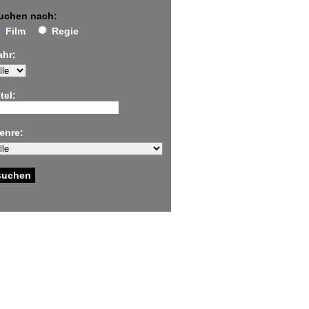
uchen nach:
Film
Regie
ahr:
tel:
enre: