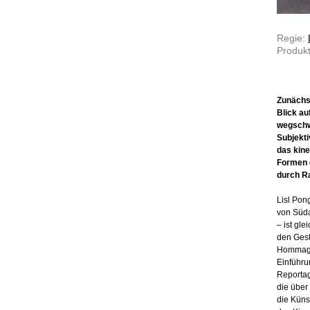
Regie:
Produkt
Zunächs
Blick au
wegschwi
Subjekti
das kine
Formen g
durch R
Lisl Pon
von Süda
– ist gle
den Gest
Hommage 
Einführu
Reportag
die über
die Küns