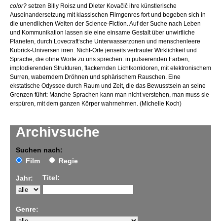
color?
setzen Billy Roisz und Dieter Kovačič ihre künstlerische
Auseinandersetzung mit klassischen Filmgenres fort und begeben sich in
die unendlichen Weiten der Science-Fiction. Auf der Suche nach Leben
und Kommunikation lassen sie eine einsame Gestalt über unwirtliche
Planeten, durch Lovecraft‘sche Unterwasserzonen und menschenleere
Kubrick-Universen irren. Nicht-Orte jenseits vertrauter Wirklichkeit und
Sprache, die ohne Worte zu uns sprechen: in pulsierenden Farben,
implodierenden Strukturen, flackernden Lichtkorridoren, mit elektronischem
Surren, waberndem Dröhnen und sphärischem Rauschen. Eine
ekstatische Odyssee durch Raum und Zeit, die das Bewusstsein an seine
Grenzen führt: Manche Sprachen kann man nicht verstehen, man muss sie
erspüren, mit dem ganzen Körper wahrnehmen. (Michelle Koch)
Archivsuche
Suchen nach:
Film
Regie
Titel:
Jahr:
Genre: