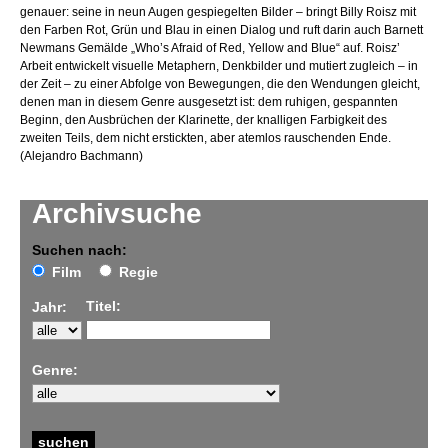
genauer: seine in neun Augen gespiegelten Bilder – bringt Billy Roisz mit
den Farben Rot, Grün und Blau in einen Dialog und ruft darin auch Barnett
Newmans Gemälde „Who’s Afraid of Red, Yellow and Blue“ auf. Roisz’
Arbeit entwickelt visuelle Metaphern, Denkbilder und mutiert zugleich – in
der Zeit – zu einer Abfolge von Bewegungen, die den Wendungen gleicht,
denen man in diesem Genre ausgesetzt ist: dem ruhigen, gespannten
Beginn, den Ausbrüchen der Klarinette, der knalligen Farbigkeit des
zweiten Teils, dem nicht erstickten, aber atemlos rauschenden Ende.
(Alejandro Bachmann)
Archivsuche
Suchen nach:
Film
Regie
Titel:
Jahr:
Genre: