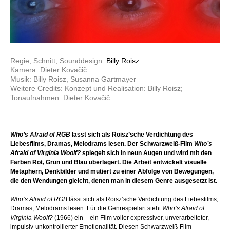
Regie, Schnitt, Sounddesign:
Billy Roisz
Kamera: Dieter Kovačič
Musik: Billy Roisz, Susanna Gartmayer
Weitere Credits: Konzept und Realisation: Billy Roisz;
Tonaufnahmen: Dieter Kovačič
Who’s Afraid of RGB
lässt sich als Roisz’sche Verdichtung des
Liebesfilms, Dramas, Melodrams lesen. Der Schwarzweiß-Film
Who’s
Afraid of Virginia Woolf?
spiegelt sich in neun Augen und wird mit den
Farben Rot, Grün und Blau überlagert. Die Arbeit entwickelt visuelle
Metaphern, Denkbilder und mutiert zu einer Abfolge von Bewegungen,
die den Wendungen gleicht, denen man in diesem Genre ausgesetzt ist.
Who’s Afraid of RGB
lässt sich als Roisz’sche Verdichtung des Liebesfilms,
Dramas, Melodrams lesen. Für die Genrespielart steht
Who’s Afraid of
Virginia Woolf?
(1966) ein – ein Film voller expressiver, unverarbeiteter,
impulsiv-unkontrollierter Emotionalität. Diesen Schwarzweiß-Film –