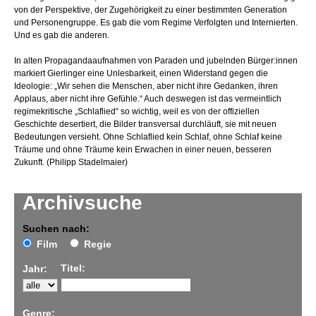
von der Perspektive, der Zugehörigkeit zu einer bestimmten Generation
und Personengruppe. Es gab die vom Regime Verfolgten und Internierten.
Und es gab die anderen.
In alten Propagandaaufnahmen von Paraden und jubelnden Bürger:innen
markiert Gierlinger eine Unlesbarkeit, einen Widerstand gegen die
Ideologie: „Wir sehen die Menschen, aber nicht ihre Gedanken, ihren
Applaus, aber nicht ihre Gefühle.“ Auch deswegen ist das vermeintlich
regimekritische „Schlaflied“ so wichtig, weil es von der offiziellen
Geschichte desertiert, die Bilder transversal durchläuft, sie mit neuen
Bedeutungen versieht. Ohne Schlaflied kein Schlaf, ohne Schlaf keine
Träume und ohne Träume kein Erwachen in einer neuen, besseren
Zukunft. (Philipp Stadelmaier)
Archivsuche
Suchen nach:
Film
Regie
Titel:
Jahr:
Genre: