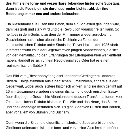
des Films eine form- und verzerrbare, lebendige historische Substanz,
dann ist die Poesie ein sie durchquerender Lichtstrahl, der ihre
Bedeutung immer neu und anders beleuchtet.
Ein Riesenbaby aus Eisen und Beton, dem ein Schlaflied gesungen wird,
damit es groß und stark wird und die Revolution voranschreiten kann. So
heißt es in dem Gedicht, zu dem der Film immer wieder zurückkehrt.
Geschrieben hat es eine albanische Dichterin zu Zeiten der
kommunistischen Diktatur unter Staatschef Enver Hoxha, der 1985 starb.
Interpretiert wird es in der Gegenwart von jungen Albaner:innen, die sich
von der Mentalität und den Erfahrungen der Elterngeneration weit entfernt
haben. Handelt es sich um ein Revolutionslied? Oder hat es einen
regimekritischen Subtext?
Das Bild vom „Riesenbaby“ begleitet Johannes Gierlinger mit anderen
Bildern. Einige stammen aus albanischen Filmarchiven, andere aus der
Gegenwart, wobei auch letztere historisch wirken, sind sie doch gefilmt auf
16mm. Zusammen ergeben sie einen dichten und doch epischen Essay
über die jüngere Geschichte Albaniens und dessen Transformationen, von
Zeiten der Hoxha-Diktatur bis heute. Das Alte und das Neue, das Starre
und das Lebendige verbinden sich. Es gibt Bilder von Büsten und Bauten,
aber vor allem von Blumen und Büchern.
Denn wenn die Bilder die eigentliche historische Substanz bilden, die
Gierlinger untersucht, ist diese form- und verzerrbar. Also immer abhängig