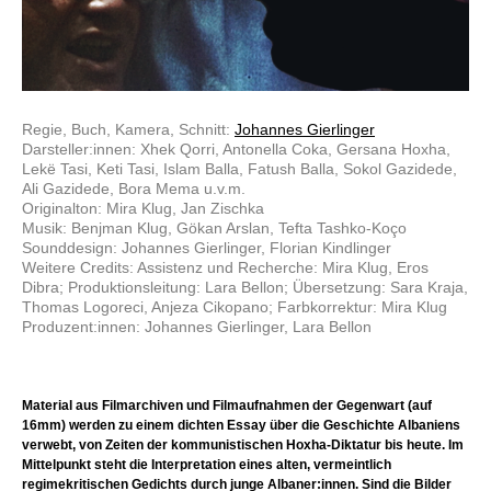
Regie, Buch, Kamera, Schnitt:
Johannes Gierlinger
Darsteller:innen: Xhek Qorri, Antonella Coka, Gersana Hoxha,
Lekë Tasi, Keti Tasi, Islam Balla, Fatush Balla, Sokol Gazidede,
Ali Gazidede, Bora Mema u.v.m.
Originalton: Mira Klug, Jan Zischka
Musik: Benjman Klug, Gökan Arslan, Tefta Tashko-Koço
Sounddesign: Johannes Gierlinger, Florian Kindlinger
Weitere Credits: Assistenz und Recherche: Mira Klug, Eros
Dibra; Produktionsleitung: Lara Bellon; Übersetzung: Sara Kraja,
Thomas Logoreci, Anjeza Cikopano; Farbkorrektur: Mira Klug
Produzent:innen: Johannes Gierlinger, Lara Bellon
Material aus Filmarchiven und Filmaufnahmen der Gegenwart (auf
16mm) werden zu einem dichten Essay über die Geschichte Albaniens
verwebt, von Zeiten der kommunistischen Hoxha-Diktatur bis heute. Im
Mittelpunkt steht die Interpretation eines alten, vermeintlich
regimekritischen Gedichts durch junge Albaner:innen. Sind die Bilder