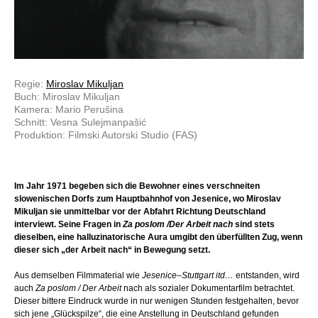
Regie:
Miroslav Mikuljan
Buch: Miroslav Mikuljan
Kamera: Mario Perušina
Schnitt: Vesna Sulejmanpašić
Produktion: Filmski Autorski Studio (FAS)
Im Jahr 1971 begeben sich die Bewohner eines verschneiten
slowenischen Dorfs zum Hauptbahnhof von Jesenice, wo Miroslav
Mikuljan sie unmittelbar vor der Abfahrt Richtung Deutschland
interviewt. Seine Fragen in
Za poslom /Der Arbeit nach
sind stets
dieselben, eine halluzinatorische Aura umgibt den überfüllten Zug, wenn
dieser sich „der Arbeit nach“ in Bewegung setzt.
Aus demselben Filmmaterial wie
Jesenice–Stuttgart itd…
entstanden, wird
auch
Za poslom / Der Arbeit
nach als sozialer Dokumentarfilm betrachtet.
Dieser bittere Eindruck wurde in nur wenigen Stunden festgehalten, bevor
sich jene „Glückspilze“, die eine Anstellung in Deutschland gefunden