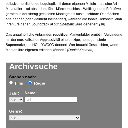
selbstverherrlichende Logologik mit deren eigenen Mitteln – als eine Art
Metatrailer – ad absurdum führt. Märchenschloss, Weltkugel und Brülllöwe
geraten in der streng getakteten Montage als austauschbare Oberflächen
aneinander (oder vielmehr ineinander), während die tonale Dekonstruktion
ihren ureigenen Soundtrack
of our cinematic lives
generiert.
(sh)
Das unaufhörliche Anbranden repetitiver Markenbilder ergibt in Verbindung
mit der musikalischen Aggressivität eine einzige, homogenisierte
Supermarke, die HOLLYWOOD donnert. Wer braucht Geschichten, wenn
Marken ihre eigenen erfinden können?
(Daniel Kasman)
Archivsuche
Suchen nach:
Film
Regie
Name:
Jahr:
Genre: