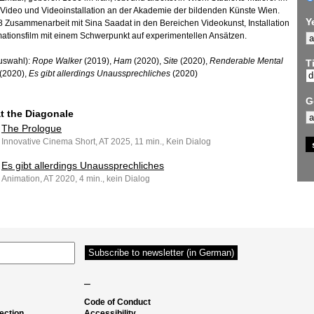
 Video und Videoinstallation an der Akademie der bildenden Künste Wien.
Y
8 Zusammenarbeit mit Sina Saadat in den Bereichen Videokunst, Installation
ationsfilm mit einem Schwerpunkt auf experimentellen Ansätzen.
uswahl):
Rope Walker
(2019),
Ham
(2020),
Site
(2020),
Renderable Mental
Ti
(2020),
Es gibt allerdings Unaussprechliches
(2020)
G
at the Diagonale
The Prologue
Innovative Cinema Short, AT 2025, 11 min., Kein Dialog
Es gibt allerdings Unaussprechliches
Animation, AT 2020, 4 min., kein Dialog
–
Code of Conduct
ection
Accessibility