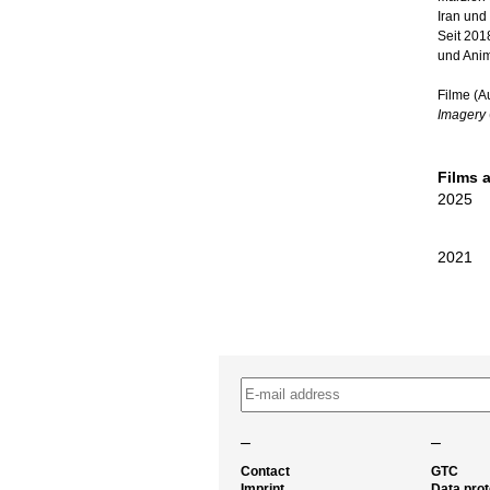
Iran und
Seit 201
und Anim
Filme (A
Imagery
Films 
2025
2021
–
–
Contact
GTC
Imprint
Data prot