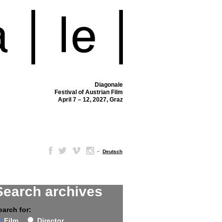
Diagonale
Festival of Austrian Film
April 7 – 12, 2027, Graz
–
Deutsch
Search archives
earch for:
Film
Director