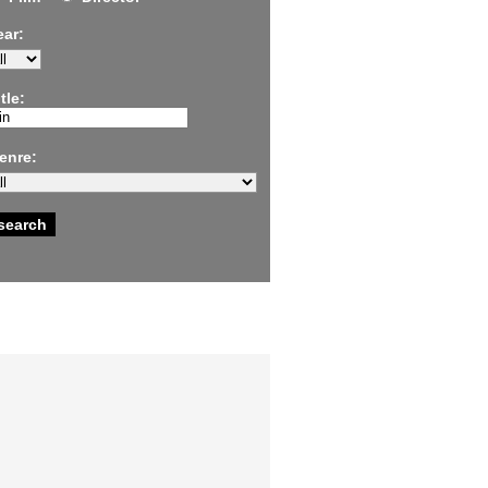
ear:
tle:
enre: