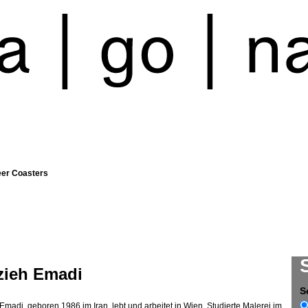
eer Coasters
zieh Emadi
S
Emadi, geboren 1986 im Iran, lebt und arbeitet in Wien. Studierte Malerei im