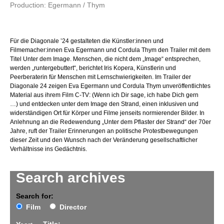
Production: Egermann / Thym
Für die Diagonale ’24 gestalteten die Künstler:innen und
Filmemacher:innen Eva Egermann und Cordula Thym den Trailer mit dem
Titel Unter dem Image. Menschen, die nicht dem „Image“ entsprechen,
werden „runtergebuttert“, berichtet Iris Kopera, Künstlerin und
Peerberaterin für Menschen mit Lernschwierigkeiten. Im Trailer der
Diagonale 24 zeigen Eva Egermann und Cordula Thym unveröffentlichtes
Material aus ihrem Film C-TV: (Wenn ich Dir sage, ich habe Dich gern
…) und entdecken unter dem Image den Strand, einen inklusiven und
widerständigen Ort für Körper und Filme jenseits normierender Bilder. In
Anlehnung an die Redewendung „Unter dem Pflaster der Strand“ der 70er
Jahre, ruft der Trailer Erinnerungen an politische Protestbewegungen
dieser Zeit und den Wunsch nach der Veränderung gesellschaftlicher
Verhältnisse ins Gedächtnis.
Search archives
Search for:
Film
Director