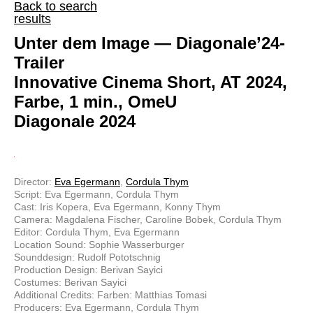
Back to search
results
Unter dem Image — Diagonale’24-
Trailer
Innovative Cinema Short, AT 2024,
Farbe, 1 min., OmeU
Diagonale 2024
Director:
Eva Egermann
,
Cordula Thym
Script: Eva Egermann, Cordula Thym
Cast: Iris Kopera, Eva Egermann, Konny Thym
Camera: Magdalena Fischer, Caroline Bobek, Cordula Thym
Editor: Cordula Thym, Eva Egermann
Location Sound: Sophie Wasserburger
Sounddesign: Rudolf Pototschnig
Production Design: Berivan Sayici
Costumes: Berivan Sayici
Additional Credits: Farben: Matthias Tomasi
Producers: Eva Egermann, Cordula Thym