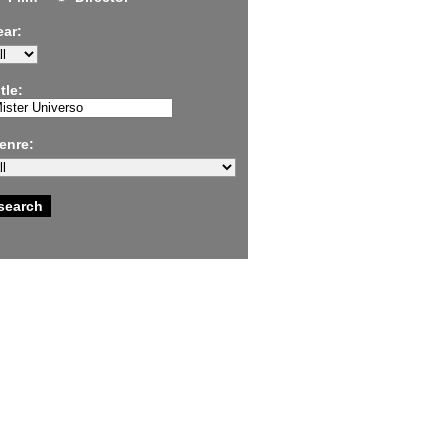
ear:
tle:
enre: