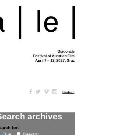
Diagonale
Festival of Austrian Film
April 7 – 12, 2027, Graz
–
Deutsch
Search archives
earch for:
Film
Director