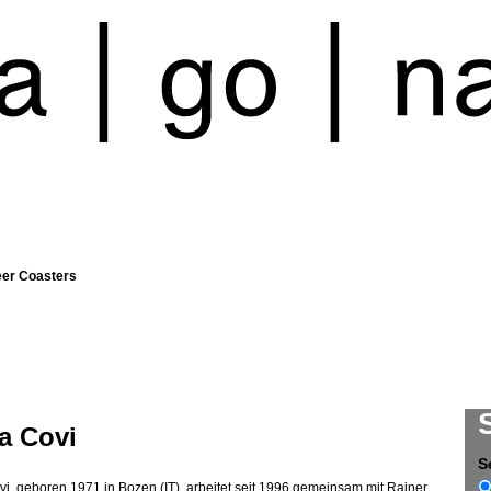
eer Coasters
a Covi
S
vi, geboren 1971 in Bozen (IT), arbeitet seit 1996 gemeinsam mit Rainer