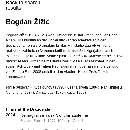
Back to search
results
Bogdan Žižić
Bogdan Žižić (1934-2021) war Filmregisseur und Drehbuchautor. Nach
einem Jurastudium an der Universität Zagreb arbeitete er in den
Sechzigerjahren als Dramaturg für das Filmstudio Zagreb Film und
realisierte zahlreiche Dokumentarfilme, in den Siebzigerjahren auch
experimentelle Kurzfilme. Seine Spielfilme
Kuća / Kalkulierte Liebe
und
Ne
naginji se van
wurden beim Filmfestival in Pula ausgezeichnet. In den
späten Achtziger- und frühen Neunzigerjahren übernahm er die Leitung
von Zagreb Film. 2008 erhielt er den Vladimir-Nazor-Preis für sein
Lebenswerk.
Filme
(Auswahl): Kuća duhova (1998), Cijena života (1994), Rani snijeg u
Münchenu (1984), Daj što daš (1979), Kuća (1975)
Films at the Diagonale
2024
Ne naginji se van / Nicht hinauslehnen
Feature Film, YU 1977, 106 min., OmeU