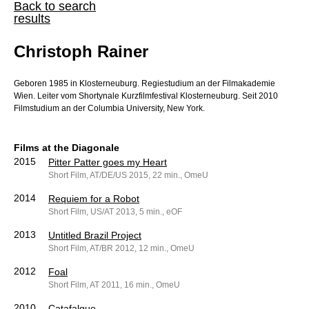
Back to search
results
Christoph Rainer
Geboren 1985 in Klosterneuburg. Regiestudium an der Filmakademie
Wien. Leiter vom Shortynale Kurzfilmfestival Klosterneuburg. Seit 2010
Filmstudium an der Columbia University, New York.
Films at the Diagonale
2015
Pitter Patter goes my Heart
Short Film, AT/DE/US 2015, 22 min., OmeU
2014
Requiem for a Robot
Short Film, US/AT 2013, 5 min., eOF
2013
Untitled Brazil Project
Short Film, AT/BR 2012, 12 min., OmeU
2012
Foal
Short Film, AT 2011, 16 min., OmeU
2010
Catafalque