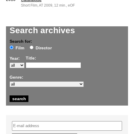
Short Film, AT 2009, 12 min., eOF
Search archives
Search for:
Film
Director
Title:
Year:
Genre: