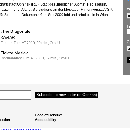
haftsstadt Obninsk (RU), Stadt des „friedlichen Atoms“. Regisseurin,
Y
autorin und VJane. Sie studierte an der Moskauer Filmuniversität VGIK
ür Spiel- und Dokumentarfilm. Seit 2000 lebt und arbeitet sie in Wien.
Ti
at the Diagonale
KAVIAR
G
Feature Film, AT 2019, 90 min., OmeU
Elektro Moskva
Documentary Film, AT 2013, 89 min., OmeU
–
Code of Conduct
ection
Accessibility