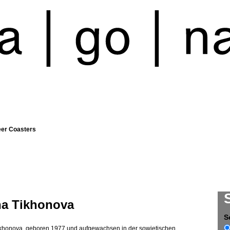
eer Coasters
na Tikhonova
S
khonova, geboren 1977 und aufgewachsen in der sowjetischen