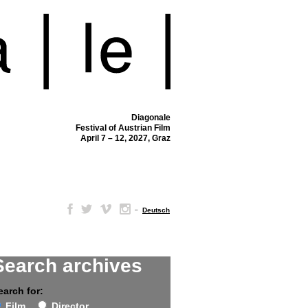
Diagonale
Festival of Austrian Film
April 7 – 12, 2027, Graz
–
Deutsch
Search archives
earch for:
Film
Director