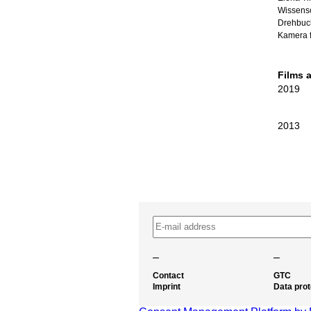
Wissensc
Drehbuch
Kamera f
Films 
2019
2013
–
–
Contact
GTC
Imprint
Data prot