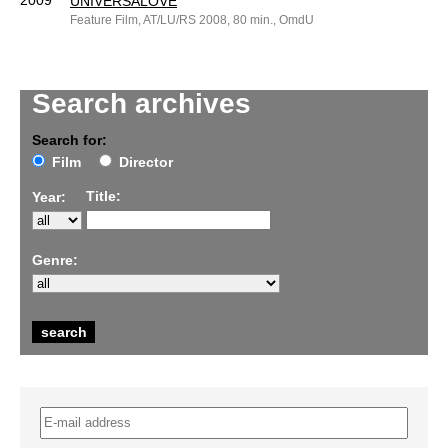
2009
UNIVERSALOVE
Feature Film, AT/LU/RS 2008, 80 min., OmdU
Search archives
Search for:
Film
Director
Title:
Year:
Genre: