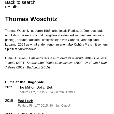
Back to search
results
Thomas Woschitz
Thomas Woschitz, geboren 1968, arbeitet als Regisseur, Drehbuchautor
und Editor. Seine Kurz- und Langfilme werden auf zahlreichen Festivals
gezeigt, darunter auf den Filmfestspielen von Cannes, Venedig, und
Locarno. 2009 gewinnt er den renommierten Max Ophüls Preis mit seinem
Spielfilm
Universalove
.
Filme (Auswahl):
Girls and Cars in a Colored New World
(2004),
Die Josef
Trilogie
(2004),
Sperrstunde
(2005),
Universalove
(2009),
24 Hours 7 Days
7 Years
(2012),
Bad Luck
(2015)
Films at the Diagonale
2025
The Million Dollar Bet
Feature Film, AT/US 2024, 88 min., OmdU
2015
Bad Luck
Feature Film, AT 2015, 80 min., OmeU