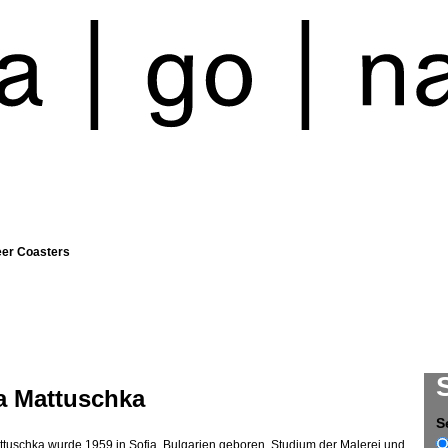
eer Coasters
a Mattuschka
S
tuschka wurde 1959 in Sofia, Bulgarien geboren. Studium der Malerei und