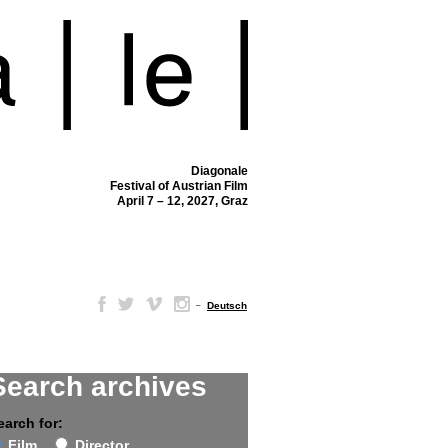
Diagonale
Festival of Austrian Film
April 7 – 12, 2027, Graz
–
Deutsch
Search archives
earch for:
Film
Director