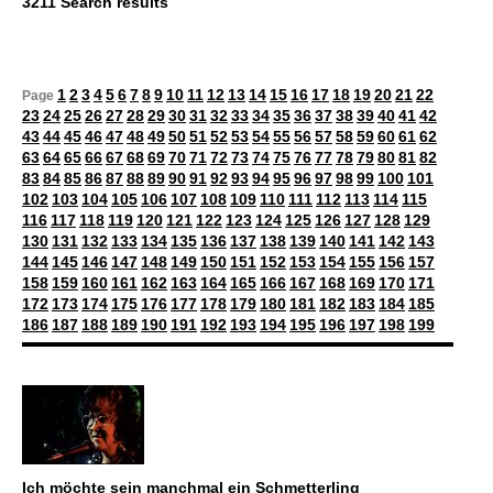
3211 Search results
1
2
3
4
5
6
7
8
9
10
11
12
13
14
15
16
17
18
19
20
21
22
Page
23
24
25
26
27
28
29
30
31
32
33
34
35
36
37
38
39
40
41
42
43
44
45
46
47
48
49
50
51
52
53
54
55
56
57
58
59
60
61
62
63
64
65
66
67
68
69
70
71
72
73
74
75
76
77
78
79
80
81
82
83
84
85
86
87
88
89
90
91
92
93
94
95
96
97
98
99
100
101
102
103
104
105
106
107
108
109
110
111
112
113
114
115
116
117
118
119
120
121
122
123
124
125
126
127
128
129
130
131
132
133
134
135
136
137
138
139
140
141
142
143
144
145
146
147
148
149
150
151
152
153
154
155
156
157
158
159
160
161
162
163
164
165
166
167
168
169
170
171
172
173
174
175
176
177
178
179
180
181
182
183
184
185
186
187
188
189
190
191
192
193
194
195
196
197
198
199
Ich möchte sein manchmal ein Schmetterling