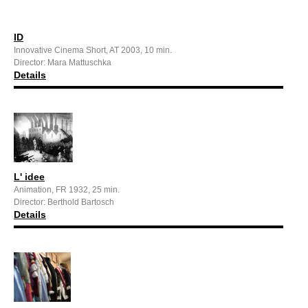
ID
Innovative Cinema Short, AT 2003, 10 min.
Director: Mara Mattuschka
Details
L' idee
Animation, FR 1932, 25 min.
Director: Berthold Bartosch
Details