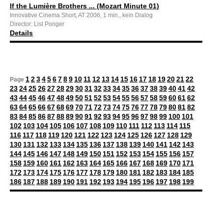
If the Lumière Brothers ... (Mozart Minute 01)
Innovative Cinema Short, AT 2006, 1 min., kein Dialog
Director: Lisl Ponger
Details
1
2
3
4
5
6
7
8
9
10
11
12
13
14
15
16
17
18
19
20
21
22
Page
23
24
25
26
27
28
29
30
31
32
33
34
35
36
37
38
39
40
41
42
43
44
45
46
47
48
49
50
51
52
53
54
55
56
57
58
59
60
61
62
63
64
65
66
67
68
69
70
71
72
73
74
75
76
77
78
79
80
81
82
83
84
85
86
87
88
89
90
91
92
93
94
95
96
97
98
99
100
101
102
103
104
105
106
107
108
109
110
111
112
113
114
115
116
117
118
119
120
121
122
123
124
125
126
127
128
129
130
131
132
133
134
135
136
137
138
139
140
141
142
143
144
145
146
147
148
149
150
151
152
153
154
155
156
157
158
159
160
161
162
163
164
165
166
167
168
169
170
171
172
173
174
175
176
177
178
179
180
181
182
183
184
185
186
187
188
189
190
191
192
193
194
195
196
197
198
199