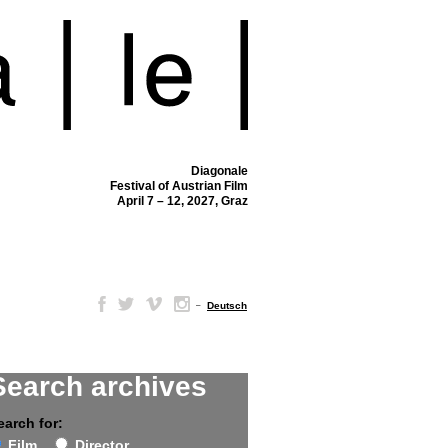
Diagonale
Festival of Austrian Film
April 7 – 12, 2027, Graz
–
Deutsch
Search archives
earch for:
Film
Director