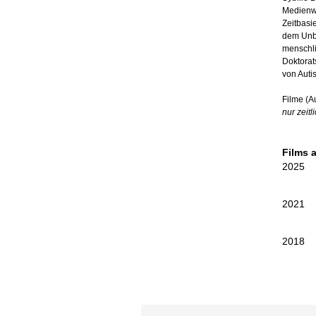
Medienwi
Zeitbasi
dem Unbe
menschli
Doktorat
von Auti
Filme (A
nur zeitl
Films 
2025
2021
2018