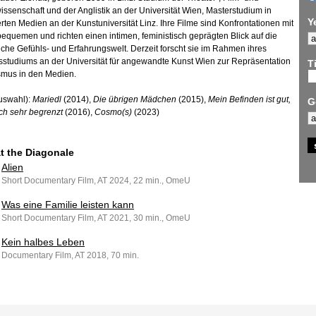
ssenschaft und der Anglistik an der Universität Wien, Masterstudium in
Y
erten Medien an der Kunstuniversität Linz. Ihre Filme sind Konfrontationen mit
quemen und richten einen intimen, feministisch geprägten Blick auf die
che Gefühls- und Erfahrungswelt. Derzeit forscht sie im Rahmen ihres
sstudiums an der Universität für angewandte Kunst Wien zur Repräsentation
Ti
smus in den Medien.
uswahl):
Mariedl
(2014),
Die übrigen Mädchen
(2015),
Mein Befinden ist gut,
G
ich sehr begrenzt
(2016),
Cosmo(s)
(2023)
at the Diagonale
Alien
Short Documentary Film, AT 2024, 22 min., OmeU
Was eine Familie leisten kann
Short Documentary Film, AT 2021, 30 min., OmeU
Kein halbes Leben
Documentary Film, AT 2018, 70 min.