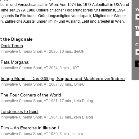
Lehr- und Versuchsanstalt in Wien. Von 1974 bis 1978 Aufenthalt in USA und
Y
Filme seit 1979. 1988 Österreichischer Förderungspreis für Filmkunst, 1994
gspreis für Filmkunst. Gründungsmitglied von sixpack, Mitglied der Wiener
n. Zahlreiche Ausstellungen im In- und Ausland. Lebt und arbeitet in Wien.
Ti
at the Diagonale
G
Dark Times
Innovative Cinema Short, AT 2025, 10 min., d/eOF
Fata Morgana
Innovative Cinema Short, AT 2024, 8 min., dOF
Imago Mundi – Das Gültige, Sagbare und Machbare verändern
Innovative Cinema Short, AT 2007, 37 min., OmeU
The Four Corners of the World
Innovative Cinema Short, AT 1981, 17 min., kein Dialog
Tendencies to Exist
Innovative Cinema Short, AT 1984, 17 min., kein Dialog
Film – An Exercise in Illusion I
Innovative Cinema Short, AT 1980, 3 min., stumm