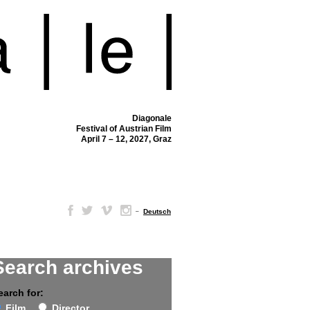
Diagonale
Festival of Austrian Film
April 7 – 12, 2027, Graz
–
Deutsch
Search archives
earch for:
Film
Director