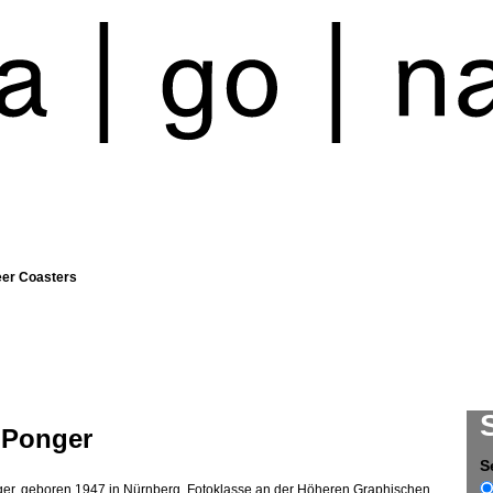
eer Coasters
 Ponger
S
ger, geboren 1947 in Nürnberg. Fotoklasse an der Höheren Graphischen